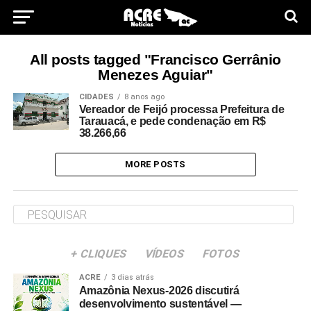
All posts tagged "Francisco Gerrânio
Menezes Aguiar"
CIDADES
8 anos ago
Vereador de Feijó processa Prefeitura de
Tarauacá, e pede condenação em R$
38.266,66
MORE POSTS
+ CLIQUES
VÍDEOS
FOTOS
ACRE
3 dias atrás
Amazônia Nexus-2026 discutirá
desenvolvimento sustentável —