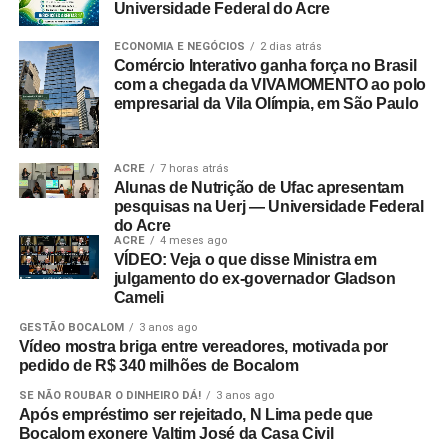
Universidade Federal do Acre
ECONOMIA E NEGÓCIOS
2 dias atrás
Comércio Interativo ganha força no Brasil
com a chegada da VIVAMOMENTO ao polo
empresarial da Vila Olímpia, em São Paulo
ACRE
7 horas atrás
Alunas de Nutrição de Ufac apresentam
pesquisas na Uerj — Universidade Federal
do Acre
ACRE
4 meses ago
VÍDEO: Veja o que disse Ministra em
julgamento do ex-governador Gladson
Cameli
GESTÃO BOCALOM
3 anos ago
Vídeo mostra briga entre vereadores, motivada por
pedido de R$ 340 milhões de Bocalom
SE NÃO ROUBAR O DINHEIRO DÁ!
3 anos ago
Após empréstimo ser rejeitado, N Lima pede que
Bocalom exonere Valtim José da Casa Civil