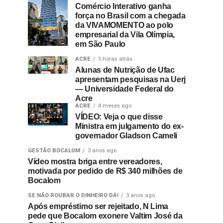
Comércio Interativo ganha
força no Brasil com a chegada
da VIVAMOMENTO ao polo
empresarial da Vila Olímpia,
em São Paulo
ACRE
5 horas atrás
Alunas de Nutrição de Ufac
apresentam pesquisas na Uerj
— Universidade Federal do
Acre
ACRE
4 meses ago
VÍDEO: Veja o que disse
Ministra em julgamento do ex-
governador Gladson Cameli
GESTÃO BOCALOM
3 anos ago
Vídeo mostra briga entre vereadores,
motivada por pedido de R$ 340 milhões de
Bocalom
SE NÃO ROUBAR O DINHEIRO DÁ!
3 anos ago
Após empréstimo ser rejeitado, N Lima
pede que Bocalom exonere Valtim José da