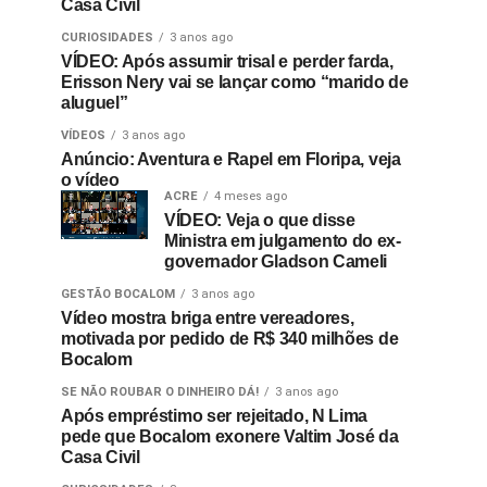
Casa Civil
CURIOSIDADES
3 anos ago
VÍDEO: Após assumir trisal e perder farda,
Erisson Nery vai se lançar como “marido de
aluguel”
VÍDEOS
3 anos ago
Anúncio: Aventura e Rapel em Floripa, veja
o vídeo
ACRE
4 meses ago
VÍDEO: Veja o que disse
Ministra em julgamento do ex-
governador Gladson Cameli
GESTÃO BOCALOM
3 anos ago
Vídeo mostra briga entre vereadores,
motivada por pedido de R$ 340 milhões de
Bocalom
SE NÃO ROUBAR O DINHEIRO DÁ!
3 anos ago
Após empréstimo ser rejeitado, N Lima
pede que Bocalom exonere Valtim José da
Casa Civil