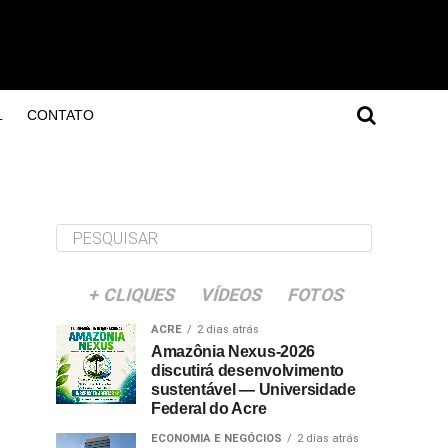
L
CONTATO
+ CLIQUES
VÍDEOS
FOTOS
ACRE
2 dias atrás
Amazônia Nexus-2026
discutirá desenvolvimento
sustentável — Universidade
Federal do Acre
ECONOMIA E NEGÓCIOS
2 dias atrás