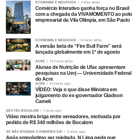
ECONOMIA E NEGÓCIOS
3 dias atrás
Comércio Interativo ganha força no Brasil
com a chegada da VIVAMOMENTO ao polo
empresarial da Vila Olímpia, em São Paulo
ECONOMIA E NEGÓCIOS
6 horas atrás
A versão beta de “Fire Bull Farm” será
lançada globalmente em 1º de agosto
ACRE
15 horas atrás
Alunas de Nutrição de Ufac apresentam
pesquisas na Uerj — Universidade Federal
do Acre
ACRE
4 meses ago
VÍDEO: Veja o que disse Ministra em
julgamento do ex-governador Gladson
Cameli
GESTÃO BOCALOM
3 anos ago
Vídeo mostra briga entre vereadores, motivada por
pedido de R$ 340 milhões de Bocalom
SE NÃO ROUBAR O DINHEIRO DÁ!
3 anos ago
Após empréstimo ser rejeitado, N Lima pede que