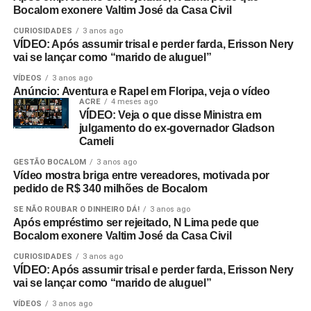
Bocalom exonere Valtim José da Casa Civil
CURIOSIDADES
3 anos ago
VÍDEO: Após assumir trisal e perder farda, Erisson Nery
vai se lançar como “marido de aluguel”
VÍDEOS
3 anos ago
Anúncio: Aventura e Rapel em Floripa, veja o vídeo
ACRE
4 meses ago
VÍDEO: Veja o que disse Ministra em
julgamento do ex-governador Gladson
Cameli
GESTÃO BOCALOM
3 anos ago
Vídeo mostra briga entre vereadores, motivada por
pedido de R$ 340 milhões de Bocalom
SE NÃO ROUBAR O DINHEIRO DÁ!
3 anos ago
Após empréstimo ser rejeitado, N Lima pede que
Bocalom exonere Valtim José da Casa Civil
CURIOSIDADES
3 anos ago
VÍDEO: Após assumir trisal e perder farda, Erisson Nery
vai se lançar como “marido de aluguel”
VÍDEOS
3 anos ago