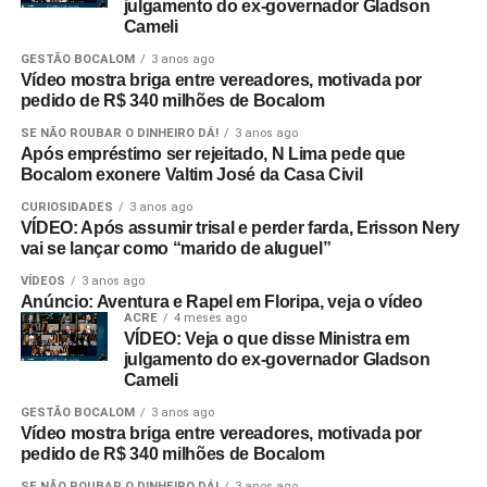
julgamento do ex-governador Gladson
Cameli
GESTÃO BOCALOM
3 anos ago
Vídeo mostra briga entre vereadores, motivada por
pedido de R$ 340 milhões de Bocalom
SE NÃO ROUBAR O DINHEIRO DÁ!
3 anos ago
Após empréstimo ser rejeitado, N Lima pede que
Bocalom exonere Valtim José da Casa Civil
CURIOSIDADES
3 anos ago
VÍDEO: Após assumir trisal e perder farda, Erisson Nery
vai se lançar como “marido de aluguel”
VÍDEOS
3 anos ago
Anúncio: Aventura e Rapel em Floripa, veja o vídeo
ACRE
4 meses ago
VÍDEO: Veja o que disse Ministra em
julgamento do ex-governador Gladson
Cameli
GESTÃO BOCALOM
3 anos ago
Vídeo mostra briga entre vereadores, motivada por
pedido de R$ 340 milhões de Bocalom
SE NÃO ROUBAR O DINHEIRO DÁ!
3 anos ago