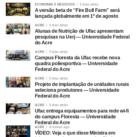
ECONOMIA E NEGÓCIOS
3 dias atrás
A versão beta de “Fire Bull Farm” será
lançada globalmente em 1º de agosto
ACRE
3 dias atrás
Alunas de Nutrição de Ufac apresentam
pesquisas na Uerj — Universidade Federal
do Acre
ACRE
3 dias atrás
Campus Floresta da Ufac recebe nova
quadra poliesportiva — Universidade
Federal do Acre
ACRE
3 dias atrás
Projeto de implantação de unidades rurais
seleciona produtores — Universidade
Federal do Acre
ACRE
3 dias atrás
Ufac entrega equipamentos para rede wi-fi
do campus Floresta — Universidade
Federal do Acre
ACRE
4 meses ago
VÍDEO: Veja o que disse Ministra em