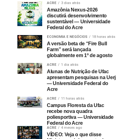
ACRE
3 dias atrás
Amazônia Nexus-2026
discutirá desenvolvimento
sustentável — Universidade
Federal do Acre
ECONOMIA E NEGÓCIOS
18 horas atrás
A versão beta de “Fire Bull
Farm” será lançada
globalmente em 1º de agosto
ACRE
1 dia atrás
Alunas de Nutrição de Ufac
apresentam pesquisas na Uerj
— Universidade Federal do
Acre
ACRE
11 horas atrás
Campus Floresta da Ufac
recebe nova quadra
poliesportiva — Universidade
Federal do Acre
ACRE
4 meses ago
VÍDEO: Veja o que disse