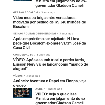
Ministra em julgamento do ex-
governador Gladson Cameli
GESTÃO BOCALOM
3 anos ago
Vídeo mostra briga entre vereadores,
motivada por pedido de R$ 340 milhões de
Bocalom
SE NÃO ROUBAR O DINHEIRO DÁ!
3 anos ago
Após empréstimo ser rejeitado, N Lima
pede que Bocalom exonere Valtim José da
Casa Civil
CURIOSIDADES
3 anos ago
VÍDEO: Após assumir trisal e perder farda,
Erisson Nery vai se lançar como “marido de
aluguel”
VÍDEOS
3 anos ago
Anúncio: Aventura e Rapel em Floripa, veja
o vídeo
ACRE
4 meses ago
VÍDEO: Veja o que disse
Ministra em julgamento do ex-
governador Gladson Cameli