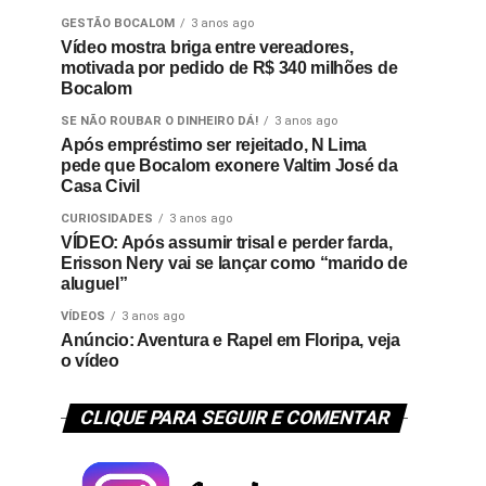
GESTÃO BOCALOM
3 anos ago
Vídeo mostra briga entre vereadores,
motivada por pedido de R$ 340 milhões de
Bocalom
SE NÃO ROUBAR O DINHEIRO DÁ!
3 anos ago
Após empréstimo ser rejeitado, N Lima
pede que Bocalom exonere Valtim José da
Casa Civil
CURIOSIDADES
3 anos ago
VÍDEO: Após assumir trisal e perder farda,
Erisson Nery vai se lançar como “marido de
aluguel”
VÍDEOS
3 anos ago
Anúncio: Aventura e Rapel em Floripa, veja
o vídeo
CLIQUE PARA SEGUIR E COMENTAR