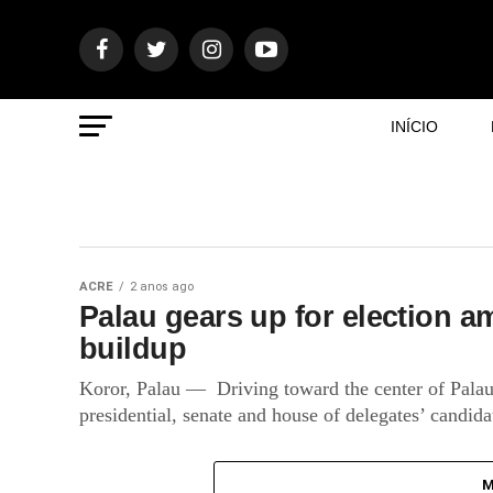
INÍCIO
ACRE
2 anos ago
Palau gears up for election a
buildup
Koror, Palau — Driving toward the center of Palau’
presidential, senate and house of delegates’ candidat
M