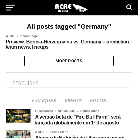
All posts tagged "Germany"
ACRE
2 anos ago
Preview: Bosnia-Herzegovina vs. Germany – prediction,
team news, lineups
MORE POSTS
+ CLIQUES
VÍDEOS
FOTOS
ECONOMIA E NEGÓCIOS
3 dias atrás
A versão beta de “Fire Bull Farm” será
lançada globalmente em 1º de agosto
ACRE
3 dias atrás
Alunas de Nutrição de Ufac apresentam