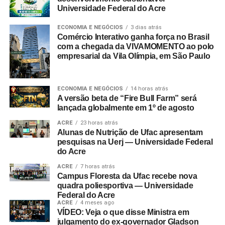
Universidade Federal do Acre
ECONOMIA E NEGÓCIOS
3 dias atrás
Comércio Interativo ganha força no Brasil
com a chegada da VIVAMOMENTO ao polo
empresarial da Vila Olímpia, em São Paulo
ECONOMIA E NEGÓCIOS
14 horas atrás
A versão beta de “Fire Bull Farm” será
lançada globalmente em 1º de agosto
ACRE
23 horas atrás
Alunas de Nutrição de Ufac apresentam
pesquisas na Uerj — Universidade Federal
do Acre
ACRE
7 horas atrás
Campus Floresta da Ufac recebe nova
quadra poliesportiva — Universidade
Federal do Acre
ACRE
4 meses ago
VÍDEO: Veja o que disse Ministra em
julgamento do ex-governador Gladson