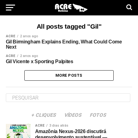
All posts tagged "Gil"
ACRE
2 anos ago
Gil Birmingham Explains Ending, What Could Come
Next
ACRE
2 anos ago
Gil Vicente x Sporting Palpites
MORE POSTS
+ CLIQUES
VÍDEOS
FOTOS
ACRE
3 dias atrás
Amazônia Nexus-2026 discutirá
desenvolvimento sustentável —