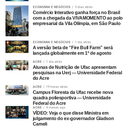
ECONOMIA E NEGÓCIOS
3 dias atrás
Comércio Interativo ganha força no Brasil
com a chegada da VIVAMOMENTO ao polo
empresarial da Vila Olímpia, em São Paulo
ECONOMIA E NEGÓCIOS
1 dia atrás
A versão beta de “Fire Bull Farm” será
lançada globalmente em 1º de agosto
ACRE
1 dia atrás
Alunas de Nutrição de Ufac apresentam
pesquisas na Uerj — Universidade Federal
do Acre
ACRE
19 horas atrás
Campus Floresta da Ufac recebe nova
quadra poliesportiva — Universidade
Federal do Acre
ACRE
4 meses ago
VÍDEO: Veja o que disse Ministra em
julgamento do ex-governador Gladson
Cameli