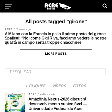
All posts tagged "girone"
ACRE
2 anos ago
A Milano con la Francia in palio il primo posto del girone.
Spalletti: “Noi come Gigi Riva, facciamo vedere le nostre
qualità in campo senza troppe chiacchiere”
MORE POSTS
+ CLIQUES
VÍDEOS
FOTOS
ACRE
4 dias atrás
Amazônia Nexus-2026 discutirá
desenvolvimento sustentável —
Universidade Federal do Acre