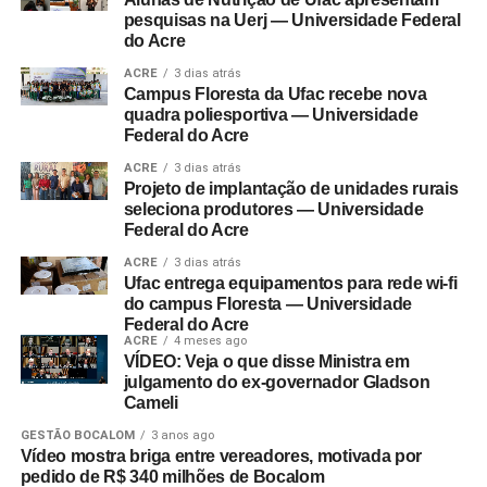
pesquisas na Uerj — Universidade Federal
do Acre
ACRE
3 dias atrás
Campus Floresta da Ufac recebe nova
quadra poliesportiva — Universidade
Federal do Acre
ACRE
3 dias atrás
Projeto de implantação de unidades rurais
seleciona produtores — Universidade
Federal do Acre
ACRE
3 dias atrás
Ufac entrega equipamentos para rede wi-fi
do campus Floresta — Universidade
Federal do Acre
ACRE
4 meses ago
VÍDEO: Veja o que disse Ministra em
julgamento do ex-governador Gladson
Cameli
GESTÃO BOCALOM
3 anos ago
Vídeo mostra briga entre vereadores, motivada por
pedido de R$ 340 milhões de Bocalom