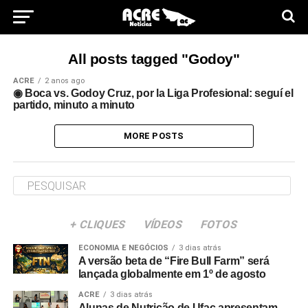
All posts tagged "Godoy"
ACRE
2 anos ago
◉ Boca vs. Godoy Cruz, por la Liga Profesional: seguí el
partido, minuto a minuto
MORE POSTS
+ CLIQUES
VÍDEOS
FOTOS
ECONOMIA E NEGÓCIOS
3 dias atrás
A versão beta de “Fire Bull Farm” será
lançada globalmente em 1º de agosto
ACRE
3 dias atrás
Alunas de Nutrição de Ufac apresentam