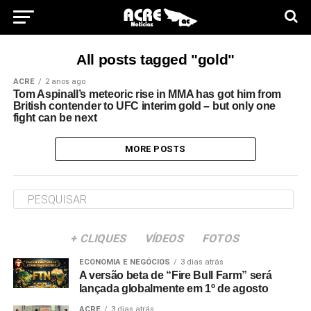
All posts tagged "gold"
ACRE
2 anos ago
Tom Aspinall’s meteoric rise in MMA has got him from
British contender to UFC interim gold – but only one
fight can be next
MORE POSTS
+ CLIQUES
VÍDEOS
FOTOS
ECONOMIA E NEGÓCIOS
3 dias atrás
A versão beta de “Fire Bull Farm” será
lançada globalmente em 1º de agosto
ACRE
3 dias atrás