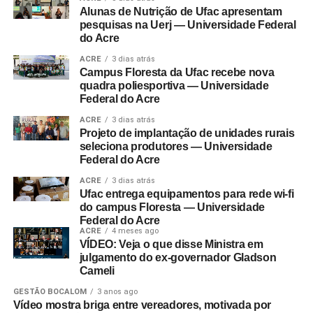
Alunas de Nutrição de Ufac apresentam
pesquisas na Uerj — Universidade Federal
do Acre
ACRE
3 dias atrás
Campus Floresta da Ufac recebe nova
quadra poliesportiva — Universidade
Federal do Acre
ACRE
3 dias atrás
Projeto de implantação de unidades rurais
seleciona produtores — Universidade
Federal do Acre
ACRE
3 dias atrás
Ufac entrega equipamentos para rede wi-fi
do campus Floresta — Universidade
Federal do Acre
ACRE
4 meses ago
VÍDEO: Veja o que disse Ministra em
julgamento do ex-governador Gladson
Cameli
GESTÃO BOCALOM
3 anos ago
Vídeo mostra briga entre vereadores, motivada por