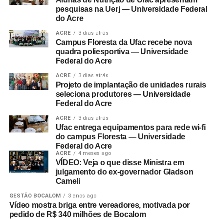
pesquisas na Uerj — Universidade Federal
do Acre
ACRE
3 dias atrás
Campus Floresta da Ufac recebe nova
quadra poliesportiva — Universidade
Federal do Acre
ACRE
3 dias atrás
Projeto de implantação de unidades rurais
seleciona produtores — Universidade
Federal do Acre
ACRE
3 dias atrás
Ufac entrega equipamentos para rede wi-fi
do campus Floresta — Universidade
Federal do Acre
ACRE
4 meses ago
VÍDEO: Veja o que disse Ministra em
julgamento do ex-governador Gladson
Cameli
GESTÃO BOCALOM
3 anos ago
Vídeo mostra briga entre vereadores, motivada por
pedido de R$ 340 milhões de Bocalom