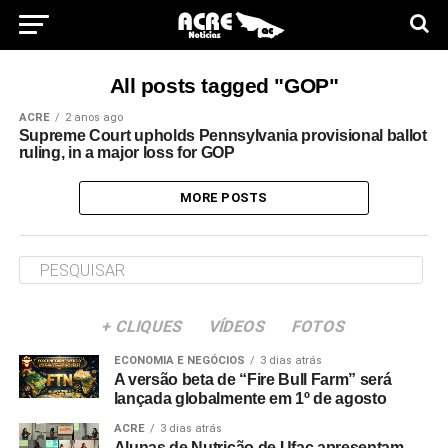
All posts tagged "GOP"
ACRE
2 anos ago
Supreme Court upholds Pennsylvania provisional ballot
ruling, in a major loss for GOP
MORE POSTS
+ CLIQUES
VÍDEOS
FOTOS
ECONOMIA E NEGÓCIOS
3 dias atrás
A versão beta de “Fire Bull Farm” será
lançada globalmente em 1º de agosto
ACRE
3 dias atrás
Alunas de Nutrição de Ufac apresentam