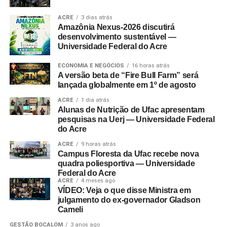
ACRE
3 dias atrás
Amazônia Nexus-2026 discutirá
desenvolvimento sustentável —
Universidade Federal do Acre
ECONOMIA E NEGÓCIOS
16 horas atrás
A versão beta de “Fire Bull Farm” será
lançada globalmente em 1º de agosto
ACRE
1 dia atrás
Alunas de Nutrição de Ufac apresentam
pesquisas na Uerj — Universidade Federal
do Acre
ACRE
9 horas atrás
Campus Floresta da Ufac recebe nova
quadra poliesportiva — Universidade
Federal do Acre
ACRE
4 meses ago
VÍDEO: Veja o que disse Ministra em
julgamento do ex-governador Gladson
Cameli
GESTÃO BOCALOM
3 anos ago