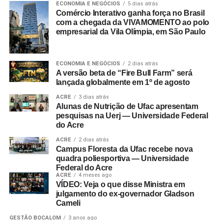
ECONOMIA E NEGÓCIOS
5 dias atrás
Comércio Interativo ganha força no Brasil
com a chegada da VIVAMOMENTO ao polo
empresarial da Vila Olímpia, em São Paulo
ECONOMIA E NEGÓCIOS
2 dias atrás
A versão beta de “Fire Bull Farm” será
lançada globalmente em 1º de agosto
ACRE
3 dias atrás
Alunas de Nutrição de Ufac apresentam
pesquisas na Uerj — Universidade Federal
do Acre
ACRE
2 dias atrás
Campus Floresta da Ufac recebe nova
quadra poliesportiva — Universidade
Federal do Acre
ACRE
4 meses ago
VÍDEO: Veja o que disse Ministra em
julgamento do ex-governador Gladson
Cameli
GESTÃO BOCALOM
3 anos ago