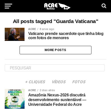
All posts tagged "Guarda Vaticana"
ACRE
8 anos ago
Vaticano prende sacerdote que tinha blog
com fotos de menores
MORE POSTS
+ CLIQUES
VÍDEOS
FOTOS
ACRE
2 dias atrás
Amazônia Nexus-2026 discutirá
desenvolvimento sustentável —
Universidade Federal do Acre