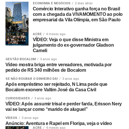
ECONOMIA E NEGÓCIOS
2 dias atrás
Comércio Interativo ganha força no Brasil
com a chegada da VIVAMOMENTO ao polo
empresarial da Vila Olímpia, em São Paulo
ACRE
4 meses ago
VÍDEO: Veja o que disse Ministra em
julgamento do ex-governador Gladson
Cameli
GESTÃO BOCALOM
3 anos ago
Vídeo mostra briga entre vereadores, motivada por
pedido de R$ 340 milhões de Bocalom
SE NÃO ROUBAR O DINHEIRO DÁ!
3 anos ago
Após empréstimo ser rejeitado, N Lima pede que
Bocalom exonere Valtim José da Casa Civil
CURIOSIDADES
3 anos ago
VÍDEO: Após assumir trisal e perder farda, Erisson Nery
vai se lançar como “marido de aluguel”
VÍDEOS
3 anos ago
Anúncio: Aventura e Rapel em Floripa, veja o vídeo
ACRE
4 meses ago