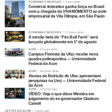
ECONOMIA E NEGÓCIOS
3 dias atrás
Comércio Interativo ganha força no Brasil
com a chegada da VIVAMOMENTO ao polo
empresarial da Vila Olímpia, em São Paulo
ECONOMIA E NEGÓCIOS
11 horas atrás
A versão beta de “Fire Bull Farm” será
lançada globalmente em 1º de agosto
ACRE
4 horas atrás
Campus Floresta da Ufac recebe nova
quadra poliesportiva — Universidade
Federal do Acre
ACRE
20 horas atrás
Alunas de Nutrição de Ufac apresentam
pesquisas na Uerj — Universidade Federal
do Acre
ACRE
4 meses ago
VÍDEO: Veja o que disse Ministra em
julgamento do ex-governador Gladson
Cameli
GESTÃO BOCALOM
3 anos ago