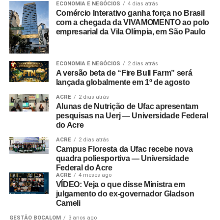
ECONOMIA E NEGÓCIOS
4 dias atrás
Comércio Interativo ganha força no Brasil
com a chegada da VIVAMOMENTO ao polo
empresarial da Vila Olímpia, em São Paulo
ECONOMIA E NEGÓCIOS
2 dias atrás
A versão beta de “Fire Bull Farm” será
lançada globalmente em 1º de agosto
ACRE
2 dias atrás
Alunas de Nutrição de Ufac apresentam
pesquisas na Uerj — Universidade Federal
do Acre
ACRE
2 dias atrás
Campus Floresta da Ufac recebe nova
quadra poliesportiva — Universidade
Federal do Acre
ACRE
4 meses ago
VÍDEO: Veja o que disse Ministra em
julgamento do ex-governador Gladson
Cameli
GESTÃO BOCALOM
3 anos ago