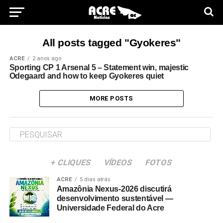
All posts tagged "Gyokeres"
ACRE
2 anos ago
Sporting CP 1 Arsenal 5 – Statement win, majestic
Odegaard and how to keep Gyokeres quiet
MORE POSTS
+ CLIQUES
VÍDEOS
FOTOS
ACRE
5 dias atrás
Amazônia Nexus-2026 discutirá
desenvolvimento sustentável —
Universidade Federal do Acre