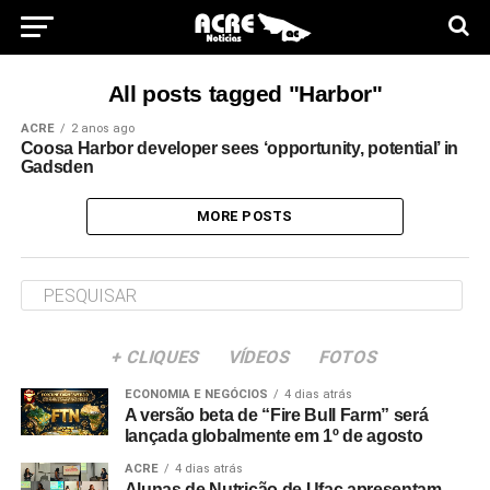
All posts tagged "Harbor"
ACRE
2 anos ago
Coosa Harbor developer sees ‘opportunity, potential’ in
Gadsden
MORE POSTS
+ CLIQUES
VÍDEOS
FOTOS
ECONOMIA E NEGÓCIOS
4 dias atrás
A versão beta de “Fire Bull Farm” será
lançada globalmente em 1º de agosto
ACRE
4 dias atrás
Alunas de Nutrição de Ufac apresentam