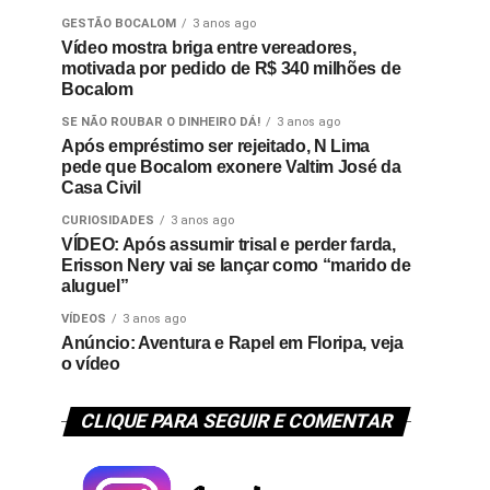
GESTÃO BOCALOM
3 anos ago
Vídeo mostra briga entre vereadores,
motivada por pedido de R$ 340 milhões de
Bocalom
SE NÃO ROUBAR O DINHEIRO DÁ!
3 anos ago
Após empréstimo ser rejeitado, N Lima
pede que Bocalom exonere Valtim José da
Casa Civil
CURIOSIDADES
3 anos ago
VÍDEO: Após assumir trisal e perder farda,
Erisson Nery vai se lançar como “marido de
aluguel”
VÍDEOS
3 anos ago
Anúncio: Aventura e Rapel em Floripa, veja
o vídeo
CLIQUE PARA SEGUIR E COMENTAR