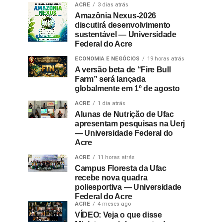
ACRE
3 dias atrás
Amazônia Nexus-2026
discutirá desenvolvimento
sustentável — Universidade
Federal do Acre
ECONOMIA E NEGÓCIOS
19 horas atrás
A versão beta de “Fire Bull
Farm” será lançada
globalmente em 1º de agosto
ACRE
1 dia atrás
Alunas de Nutrição de Ufac
apresentam pesquisas na Uerj
— Universidade Federal do
Acre
ACRE
11 horas atrás
Campus Floresta da Ufac
recebe nova quadra
poliesportiva — Universidade
Federal do Acre
ACRE
4 meses ago
VÍDEO: Veja o que disse