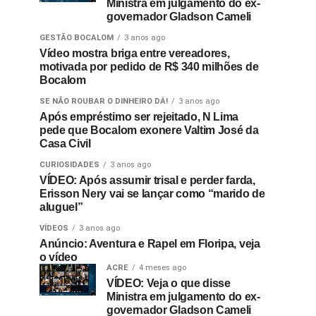
Ministra em julgamento do ex-
governador Gladson Cameli
GESTÃO BOCALOM
3 anos ago
Vídeo mostra briga entre vereadores,
motivada por pedido de R$ 340 milhões de
Bocalom
SE NÃO ROUBAR O DINHEIRO DÁ!
3 anos ago
Após empréstimo ser rejeitado, N Lima
pede que Bocalom exonere Valtim José da
Casa Civil
CURIOSIDADES
3 anos ago
VÍDEO: Após assumir trisal e perder farda,
Erisson Nery vai se lançar como “marido de
aluguel”
VÍDEOS
3 anos ago
Anúncio: Aventura e Rapel em Floripa, veja
o vídeo
ACRE
4 meses ago
VÍDEO: Veja o que disse
Ministra em julgamento do ex-
governador Gladson Cameli