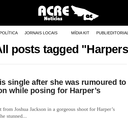
POLÍTICA
JORNAIS LOCAIS
MÍDIA KIT
PUBLIEDITORIA
ll posts tagged "Harper
is single after she was rumoured to
on while posing for Harper’s
t from Joshua Jackson in a gorgeous shoot for Harper’s
he stunned...