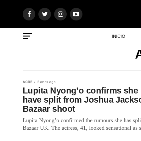
INÍCIO
A
ACRE
2 anos ago
Lupita Nyong’o confirms she 
have split from Joshua Jacks
Bazaar shoot
Lupita Nyong’o confirmed the rumours she has spli
Bazaar UK. The actress, 41, looked sensational as s