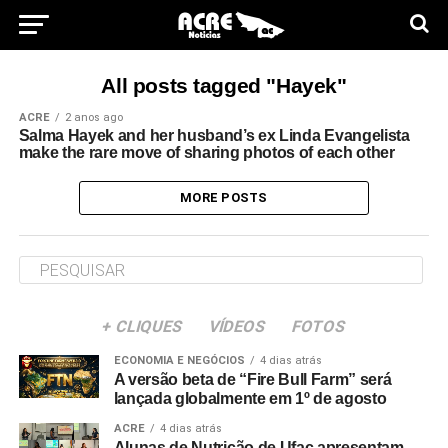
All posts tagged "Hayek"
ACRE
2 anos ago
Salma Hayek and her husband’s ex Linda Evangelista
make the rare move of sharing photos of each other
MORE POSTS
+ CLIQUES
VÍDEOS
FOTOS
ECONOMIA E NEGÓCIOS
4 dias atrás
A versão beta de “Fire Bull Farm” será
lançada globalmente em 1º de agosto
ACRE
4 dias atrás
Alunas de Nutrição de Ufac apresentam