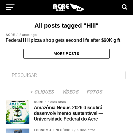
All posts tagged "Hill"
ACRE
2 anos ago
Federal Hill pizza shop gets second life after $60K gift
MORE POSTS
+ CLIQUES
VÍDEOS
FOTOS
ACRE
5 dias atrás
Amazônia Nexus-2026 discutirá
desenvolvimento sustentável —
Universidade Federal do Acre
ECONOMIA E NEGÓCIOS
5 dias atrás