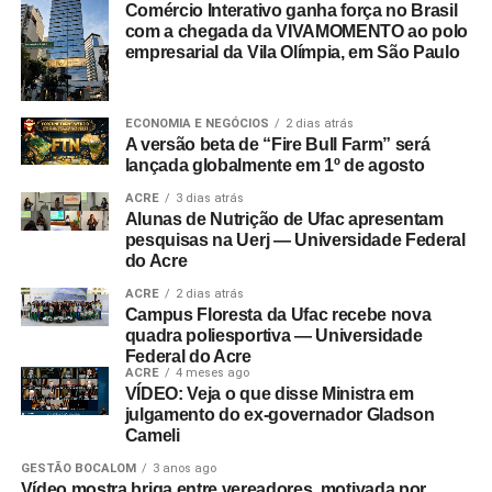
Comércio Interativo ganha força no Brasil
com a chegada da VIVAMOMENTO ao polo
empresarial da Vila Olímpia, em São Paulo
ECONOMIA E NEGÓCIOS
2 dias atrás
A versão beta de “Fire Bull Farm” será
lançada globalmente em 1º de agosto
ACRE
3 dias atrás
Alunas de Nutrição de Ufac apresentam
pesquisas na Uerj — Universidade Federal
do Acre
ACRE
2 dias atrás
Campus Floresta da Ufac recebe nova
quadra poliesportiva — Universidade
Federal do Acre
ACRE
4 meses ago
VÍDEO: Veja o que disse Ministra em
julgamento do ex-governador Gladson
Cameli
GESTÃO BOCALOM
3 anos ago
Vídeo mostra briga entre vereadores, motivada por