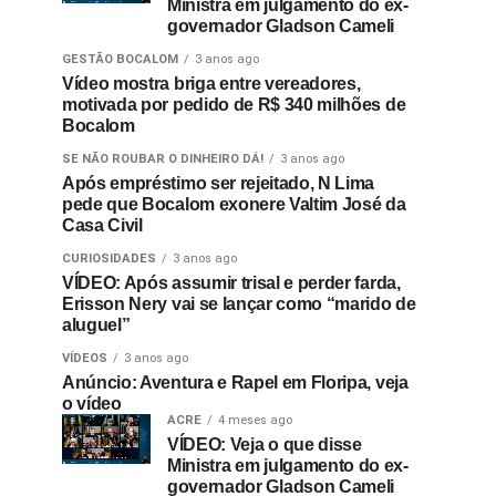
Ministra em julgamento do ex-
governador Gladson Cameli
GESTÃO BOCALOM
3 anos ago
Vídeo mostra briga entre vereadores,
motivada por pedido de R$ 340 milhões de
Bocalom
SE NÃO ROUBAR O DINHEIRO DÁ!
3 anos ago
Após empréstimo ser rejeitado, N Lima
pede que Bocalom exonere Valtim José da
Casa Civil
CURIOSIDADES
3 anos ago
VÍDEO: Após assumir trisal e perder farda,
Erisson Nery vai se lançar como “marido de
aluguel”
VÍDEOS
3 anos ago
Anúncio: Aventura e Rapel em Floripa, veja
o vídeo
ACRE
4 meses ago
VÍDEO: Veja o que disse
Ministra em julgamento do ex-
governador Gladson Cameli