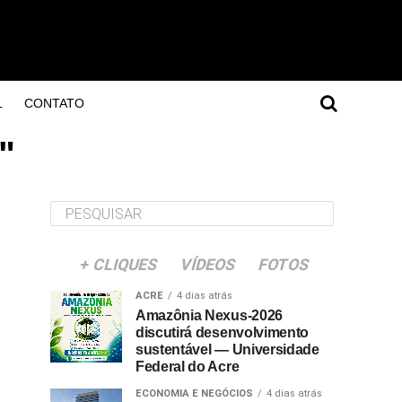
L
CONTATO
"
+ CLIQUES
VÍDEOS
FOTOS
ACRE
4 dias atrás
Amazônia Nexus-2026
discutirá desenvolvimento
sustentável — Universidade
Federal do Acre
ECONOMIA E NEGÓCIOS
4 dias atrás