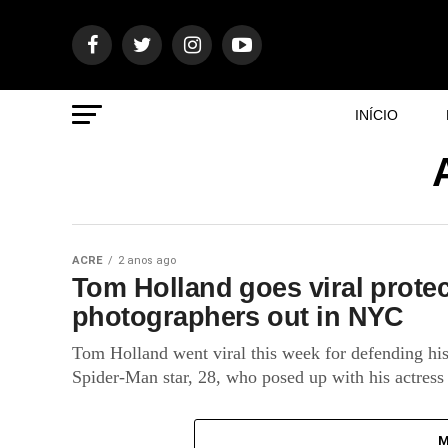
INÍCIO
ACRE
2 anos ago
Tom Holland goes viral protec
photographers out in NYC
Tom Holland went viral this week for defending hi
Spider-Man star, 28, who posed up with his actress 
M