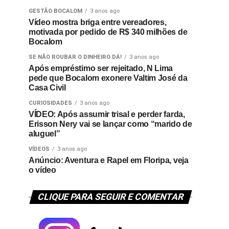
GESTÃO BOCALOM
3 anos ago
Vídeo mostra briga entre vereadores,
motivada por pedido de R$ 340 milhões de
Bocalom
SE NÃO ROUBAR O DINHEIRO DÁ!
3 anos ago
Após empréstimo ser rejeitado, N Lima
pede que Bocalom exonere Valtim José da
Casa Civil
CURIOSIDADES
3 anos ago
VÍDEO: Após assumir trisal e perder farda,
Erisson Nery vai se lançar como “marido de
aluguel”
VÍDEOS
3 anos ago
Anúncio: Aventura e Rapel em Floripa, veja
o vídeo
CLIQUE PARA SEGUIR E COMENTAR