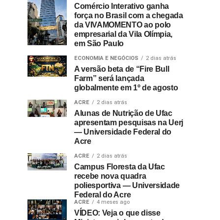
Comércio Interativo ganha
força no Brasil com a chegada
da VIVAMOMENTO ao polo
empresarial da Vila Olímpia,
em São Paulo
ECONOMIA E NEGÓCIOS
2 dias atrás
A versão beta de “Fire Bull
Farm” será lançada
globalmente em 1º de agosto
ACRE
2 dias atrás
Alunas de Nutrição de Ufac
apresentam pesquisas na Uerj
— Universidade Federal do
Acre
ACRE
2 dias atrás
Campus Floresta da Ufac
recebe nova quadra
poliesportiva — Universidade
Federal do Acre
ACRE
4 meses ago
VÍDEO: Veja o que disse