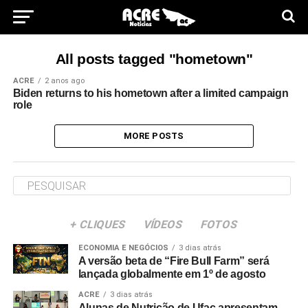
All posts tagged "hometown"
ACRE
2 anos ago
Biden returns to his hometown after a limited campaign
role
MORE POSTS
+ CLIQUES
VÍDEOS
FOTOS
ECONOMIA E NEGÓCIOS
3 dias atrás
A versão beta de “Fire Bull Farm” será
lançada globalmente em 1º de agosto
ACRE
3 dias atrás
Alunas de Nutrição de Ufac apresentam