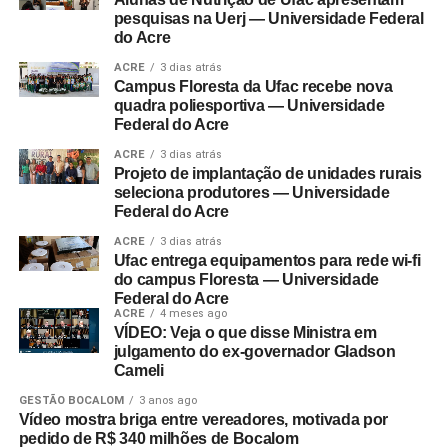
pesquisas na Uerj — Universidade Federal
do Acre
ACRE
3 dias atrás
Campus Floresta da Ufac recebe nova
quadra poliesportiva — Universidade
Federal do Acre
ACRE
3 dias atrás
Projeto de implantação de unidades rurais
seleciona produtores — Universidade
Federal do Acre
ACRE
3 dias atrás
Ufac entrega equipamentos para rede wi-fi
do campus Floresta — Universidade
Federal do Acre
ACRE
4 meses ago
VÍDEO: Veja o que disse Ministra em
julgamento do ex-governador Gladson
Cameli
GESTÃO BOCALOM
3 anos ago
Vídeo mostra briga entre vereadores, motivada por
pedido de R$ 340 milhões de Bocalom