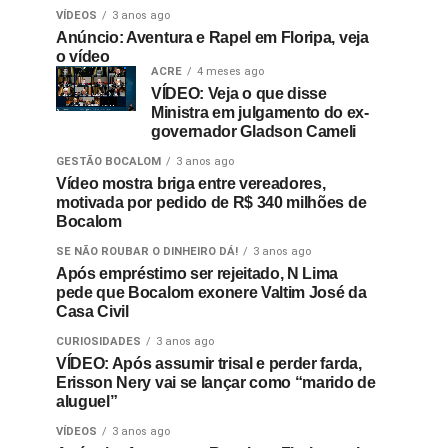
VÍDEOS
3 anos ago
Anúncio: Aventura e Rapel em Floripa, veja
o vídeo
ACRE
4 meses ago
VÍDEO: Veja o que disse
Ministra em julgamento do ex-
governador Gladson Cameli
GESTÃO BOCALOM
3 anos ago
Vídeo mostra briga entre vereadores,
motivada por pedido de R$ 340 milhões de
Bocalom
SE NÃO ROUBAR O DINHEIRO DÁ!
3 anos ago
Após empréstimo ser rejeitado, N Lima
pede que Bocalom exonere Valtim José da
Casa Civil
CURIOSIDADES
3 anos ago
VÍDEO: Após assumir trisal e perder farda,
Erisson Nery vai se lançar como “marido de
aluguel”
VÍDEOS
3 anos ago