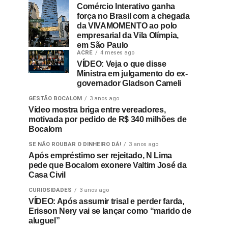
Comércio Interativo ganha
força no Brasil com a chegada
da VIVAMOMENTO ao polo
empresarial da Vila Olímpia,
em São Paulo
ACRE
4 meses ago
VÍDEO: Veja o que disse
Ministra em julgamento do ex-
governador Gladson Cameli
GESTÃO BOCALOM
3 anos ago
Vídeo mostra briga entre vereadores,
motivada por pedido de R$ 340 milhões de
Bocalom
SE NÃO ROUBAR O DINHEIRO DÁ!
3 anos ago
Após empréstimo ser rejeitado, N Lima
pede que Bocalom exonere Valtim José da
Casa Civil
CURIOSIDADES
3 anos ago
VÍDEO: Após assumir trisal e perder farda,
Erisson Nery vai se lançar como “marido de
aluguel”