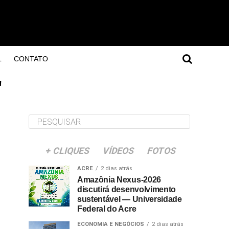
L
CONTATO
"
+ CLIQUES
VÍDEOS
FOTOS
ACRE
2 dias atrás
Amazônia Nexus-2026
discutirá desenvolvimento
sustentável — Universidade
Federal do Acre
ECONOMIA E NEGÓCIOS
2 dias atrás