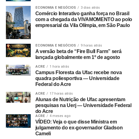
ECONOMIA E NEGÓCIOS
3 dias atrás
Comércio Interativo ganha força no Brasil
com a chegada da VIVAMOMENTO ao polo
empresarial da Vila Olímpia, em São Paulo
ECONOMIA E NEGÓCIOS
9 horas atrás
A versão beta de “Fire Bull Farm” será
lançada globalmente em 1º de agosto
ACRE
1 hora atrás
Campus Floresta da Ufac recebe nova
quadra poliesportiva — Universidade
Federal do Acre
ACRE
17 horas atrás
Alunas de Nutrição de Ufac apresentam
pesquisas na Uerj — Universidade Federal
do Acre
ACRE
4 meses ago
VÍDEO: Veja o que disse Ministra em
julgamento do ex-governador Gladson
Cameli