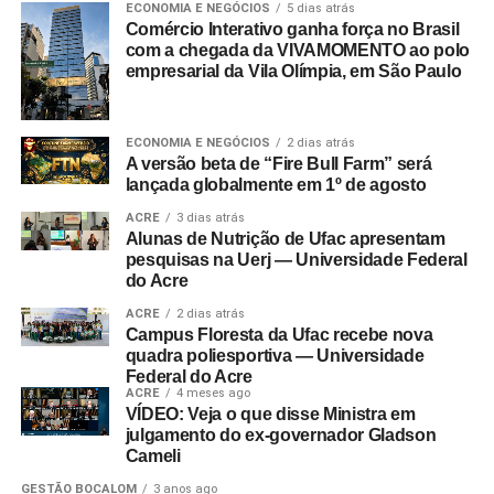
ECONOMIA E NEGÓCIOS
5 dias atrás
Comércio Interativo ganha força no Brasil
com a chegada da VIVAMOMENTO ao polo
empresarial da Vila Olímpia, em São Paulo
ECONOMIA E NEGÓCIOS
2 dias atrás
A versão beta de “Fire Bull Farm” será
lançada globalmente em 1º de agosto
ACRE
3 dias atrás
Alunas de Nutrição de Ufac apresentam
pesquisas na Uerj — Universidade Federal
do Acre
ACRE
2 dias atrás
Campus Floresta da Ufac recebe nova
quadra poliesportiva — Universidade
Federal do Acre
ACRE
4 meses ago
VÍDEO: Veja o que disse Ministra em
julgamento do ex-governador Gladson
Cameli
GESTÃO BOCALOM
3 anos ago