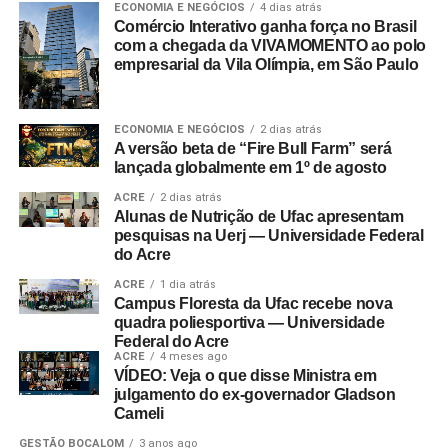
ECONOMIA E NEGÓCIOS
4 dias atrás
Comércio Interativo ganha força no Brasil
com a chegada da VIVAMOMENTO ao polo
empresarial da Vila Olímpia, em São Paulo
ECONOMIA E NEGÓCIOS
2 dias atrás
A versão beta de “Fire Bull Farm” será
lançada globalmente em 1º de agosto
ACRE
2 dias atrás
Alunas de Nutrição de Ufac apresentam
pesquisas na Uerj — Universidade Federal
do Acre
ACRE
1 dia atrás
Campus Floresta da Ufac recebe nova
quadra poliesportiva — Universidade
Federal do Acre
ACRE
4 meses ago
VÍDEO: Veja o que disse Ministra em
julgamento do ex-governador Gladson
Cameli
GESTÃO BOCALOM
3 anos ago