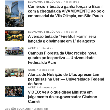
ECONOMIA E NEGÓCIOS
4 dias atrás
Comércio Interativo ganha força no Brasil
com a chegada da VIVAMOMENTO ao polo
empresarial da Vila Olímpia, em São Paulo
ECONOMIA E NEGÓCIOS
1 dia atrás
A versão beta de “Fire Bull Farm” será
lançada globalmente em 1º de agosto
ACRE
1 dia atrás
Campus Floresta da Ufac recebe nova
quadra poliesportiva — Universidade
Federal do Acre
ACRE
2 dias atrás
Alunas de Nutrição de Ufac apresentam
pesquisas na Uerj — Universidade Federal
do Acre
ACRE
4 meses ago
VÍDEO: Veja o que disse Ministra em
julgamento do ex-governador Gladson
Cameli
GESTÃO BOCALOM
3 anos ago