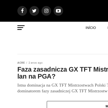
INÍCIO
ACRE
2 anos ago
Faza zasadnicza GX TFT Mistrz
lan na PGA?
Istna dominacja na GX TFT Mistrzostwach Polski T
dominatorem fazy zasadniczej GX TFT Mistrzostw P
M