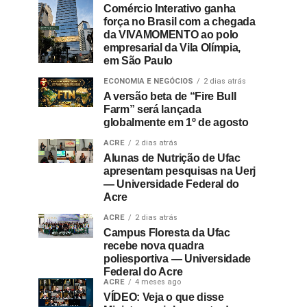
Comércio Interativo ganha
força no Brasil com a chegada
da VIVAMOMENTO ao polo
empresarial da Vila Olímpia,
em São Paulo
ECONOMIA E NEGÓCIOS
2 dias atrás
A versão beta de “Fire Bull
Farm” será lançada
globalmente em 1º de agosto
ACRE
2 dias atrás
Alunas de Nutrição de Ufac
apresentam pesquisas na Uerj
— Universidade Federal do
Acre
ACRE
2 dias atrás
Campus Floresta da Ufac
recebe nova quadra
poliesportiva — Universidade
Federal do Acre
ACRE
4 meses ago
VÍDEO: Veja o que disse