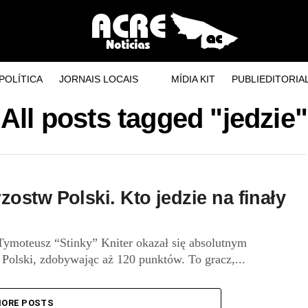
POLÍTICA
JORNAIS LOCAIS
MÍDIA KIT
PUBLIEDITORIA
All posts tagged "jedzie"
ostw Polski. Kto jedzie na finały
ymoteusz “Stinky” Kniter okazał się absolutnym
olski, zdobywając aż 120 punktów. To gracz,...
ORE POSTS