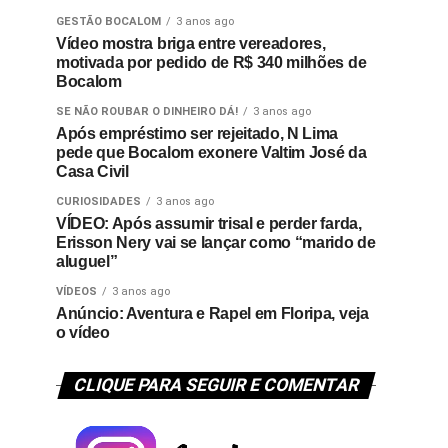
GESTÃO BOCALOM
3 anos ago
Vídeo mostra briga entre vereadores,
motivada por pedido de R$ 340 milhões de
Bocalom
SE NÃO ROUBAR O DINHEIRO DÁ!
3 anos ago
Após empréstimo ser rejeitado, N Lima
pede que Bocalom exonere Valtim José da
Casa Civil
CURIOSIDADES
3 anos ago
VÍDEO: Após assumir trisal e perder farda,
Erisson Nery vai se lançar como “marido de
aluguel”
VÍDEOS
3 anos ago
Anúncio: Aventura e Rapel em Floripa, veja
o vídeo
CLIQUE PARA SEGUIR E COMENTAR