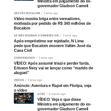
Ministra em julgamento do ex-
governador Gladson Cameli
GESTÃO BOCALOM
3 anos ago
Vídeo mostra briga entre vereadores,
motivada por pedido de R$ 340 milhões de
Bocalom
SE NÃO ROUBAR O DINHEIRO DÁ!
3 anos ago
Após empréstimo ser rejeitado, N Lima
pede que Bocalom exonere Valtim José da
Casa Civil
CURIOSIDADES
3 anos ago
VÍDEO: Após assumir trisal e perder farda,
Erisson Nery vai se lançar como “marido de
aluguel”
VÍDEOS
3 anos ago
Anúncio: Aventura e Rapel em Floripa, veja
o vídeo
ACRE
4 meses ago
VÍDEO: Veja o que disse
Ministra em julgamento do ex-
governador Gladson Cameli