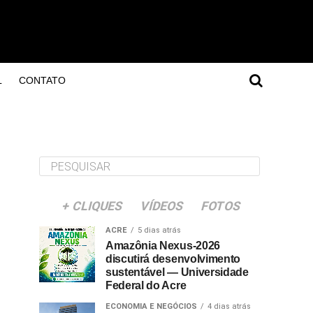
L
CONTATO
+ CLIQUES
VÍDEOS
FOTOS
ACRE
5 dias atrás
Amazônia Nexus-2026
discutirá desenvolvimento
sustentável — Universidade
Federal do Acre
ECONOMIA E NEGÓCIOS
4 dias atrás