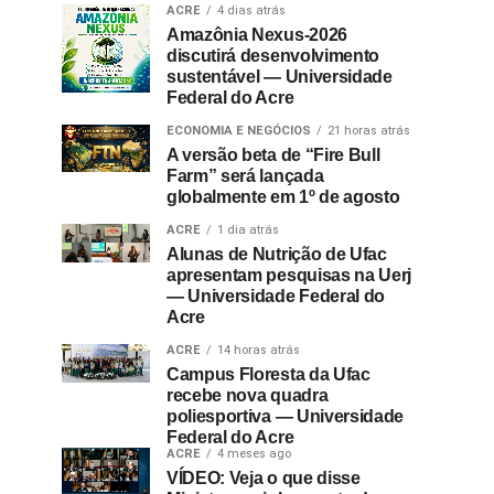
ACRE
4 dias atrás
Amazônia Nexus-2026
discutirá desenvolvimento
sustentável — Universidade
Federal do Acre
ECONOMIA E NEGÓCIOS
21 horas atrás
A versão beta de “Fire Bull
Farm” será lançada
globalmente em 1º de agosto
ACRE
1 dia atrás
Alunas de Nutrição de Ufac
apresentam pesquisas na Uerj
— Universidade Federal do
Acre
ACRE
14 horas atrás
Campus Floresta da Ufac
recebe nova quadra
poliesportiva — Universidade
Federal do Acre
ACRE
4 meses ago
VÍDEO: Veja o que disse