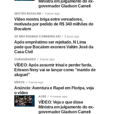
Ministra em julgamento do ex-
governador Gladson Cameli
GESTÃO BOCALOM
3 anos ago
Vídeo mostra briga entre vereadores,
motivada por pedido de R$ 340 milhões de
Bocalom
SE NÃO ROUBAR O DINHEIRO DÁ!
3 anos ago
Após empréstimo ser rejeitado, N Lima
pede que Bocalom exonere Valtim José da
Casa Civil
CURIOSIDADES
3 anos ago
VÍDEO: Após assumir trisal e perder farda,
Erisson Nery vai se lançar como “marido de
aluguel”
VÍDEOS
3 anos ago
Anúncio: Aventura e Rapel em Floripa, veja
o vídeo
ACRE
4 meses ago
VÍDEO: Veja o que disse
Ministra em julgamento do ex-
governador Gladson Cameli