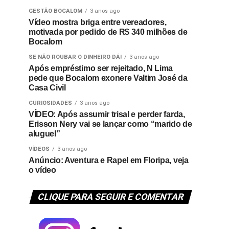
GESTÃO BOCALOM
3 anos ago
Vídeo mostra briga entre vereadores,
motivada por pedido de R$ 340 milhões de
Bocalom
SE NÃO ROUBAR O DINHEIRO DÁ!
3 anos ago
Após empréstimo ser rejeitado, N Lima
pede que Bocalom exonere Valtim José da
Casa Civil
CURIOSIDADES
3 anos ago
VÍDEO: Após assumir trisal e perder farda,
Erisson Nery vai se lançar como “marido de
aluguel”
VÍDEOS
3 anos ago
Anúncio: Aventura e Rapel em Floripa, veja
o vídeo
CLIQUE PARA SEGUIR E COMENTAR