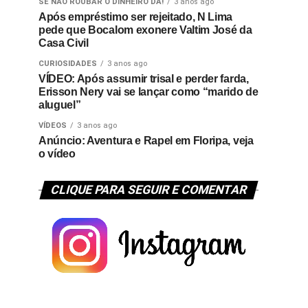
SE NÃO ROUBAR O DINHEIRO DÁ!
3 anos ago
Após empréstimo ser rejeitado, N Lima
pede que Bocalom exonere Valtim José da
Casa Civil
CURIOSIDADES
3 anos ago
VÍDEO: Após assumir trisal e perder farda,
Erisson Nery vai se lançar como “marido de
aluguel”
VÍDEOS
3 anos ago
Anúncio: Aventura e Rapel em Floripa, veja
o vídeo
CLIQUE PARA SEGUIR E COMENTAR