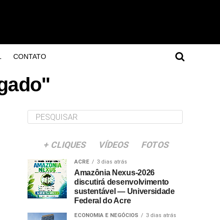
L
CONTATO
ogado"
+ CLIQUES
VÍDEOS
FOTOS
ACRE
3 dias atrás
Amazônia Nexus-2026
discutirá desenvolvimento
sustentável — Universidade
Federal do Acre
ECONOMIA E NEGÓCIOS
3 dias atrás