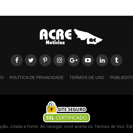
TO
POLÍTICA DE PRIVACIDADE
TERMOS DE USO
PUBLIEDIT
ão, citada a fonte. Ao navegar, você aceita os Termos de Uso. Edi