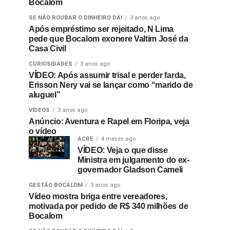
Bocalom
SE NÃO ROUBAR O DINHEIRO DÁ!
3 anos ago
Após empréstimo ser rejeitado, N Lima
pede que Bocalom exonere Valtim José da
Casa Civil
CURIOSIDADES
3 anos ago
VÍDEO: Após assumir trisal e perder farda,
Erisson Nery vai se lançar como “marido de
aluguel”
VÍDEOS
3 anos ago
Anúncio: Aventura e Rapel em Floripa, veja
o vídeo
ACRE
4 meses ago
VÍDEO: Veja o que disse
Ministra em julgamento do ex-
governador Gladson Cameli
GESTÃO BOCALOM
3 anos ago
Vídeo mostra briga entre vereadores,
motivada por pedido de R$ 340 milhões de
Bocalom