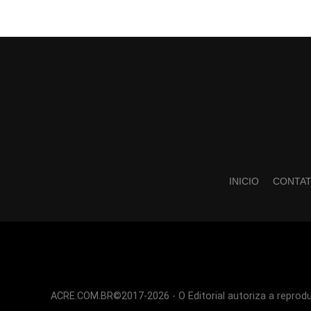
INICIO
CONTA
ACRE.COM.BR©2017-2026 - O Editorial autoriza a reproduç