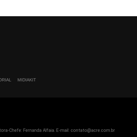
ORIAL
MIDIAKIT
tora-Chefe: Fernanda Alfaia. E-mail: contato@acre.com.br