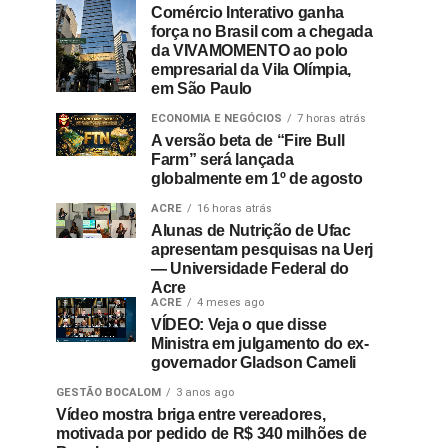
Comércio Interativo ganha
força no Brasil com a chegada
da VIVAMOMENTO ao polo
empresarial da Vila Olímpia,
em São Paulo
ECONOMIA E NEGÓCIOS
7 horas atrás
A versão beta de “Fire Bull
Farm” será lançada
globalmente em 1º de agosto
ACRE
16 horas atrás
Alunas de Nutrição de Ufac
apresentam pesquisas na Uerj
— Universidade Federal do
Acre
ACRE
4 meses ago
VÍDEO: Veja o que disse
Ministra em julgamento do ex-
governador Gladson Cameli
GESTÃO BOCALOM
3 anos ago
Vídeo mostra briga entre vereadores,
motivada por pedido de R$ 340 milhões de