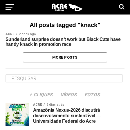
All posts tagged "knack"
ACRE
2 anos ago
Sunderland surprise doesn’t work but Black Cats have
handy knack in promotion race
MORE POSTS
+ CLIQUES
VÍDEOS
FOTOS
ACRE
3 dias atrás
Amazônia Nexus-2026 discutirá
desenvolvimento sustentável —
Universidade Federal do Acre