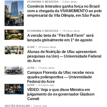
ECONOMIA E NEGÓCIOS
3 dias atrás
Comércio Interativo ganha força no Brasil
com a chegada da VIVAMOMENTO ao polo
empresarial da Vila Olímpia, em São Paulo
ECONOMIA E NEGÓCIOS
14 horas atrás
A versão beta de “Fire Bull Farm” será
lançada globalmente em 1º de agosto
ACRE
23 horas atrás
Alunas de Nutrição de Ufac apresentam
pesquisas na Uerj — Universidade Federal
do Acre
ACRE
7 horas atrás
Campus Floresta da Ufac recebe nova
quadra poliesportiva — Universidade
Federal do Acre
ACRE
4 meses ago
VÍDEO: Veja o que disse Ministra em
julgamento do ex-governador Gladson
Cameli
GESTÃO BOCALOM
3 anos ago