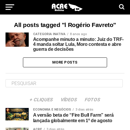
All posts tagged "l Rogério Favreto"
CATEGORIA INATIVA
8 anos ago
Acompanhe minuto a minuto: Juiz do TRF-
4 manda soltar Lula, Moro contesta e abre
guerra de decisões
MORE POSTS
+ CLIQUES
VÍDEOS
FOTOS
ECONOMIA E NEGÓCIOS
3 dias atrás
A versão beta de “Fire Bull Farm” será
lançada globalmente em 1º de agosto
ACRE
3 dias atrás