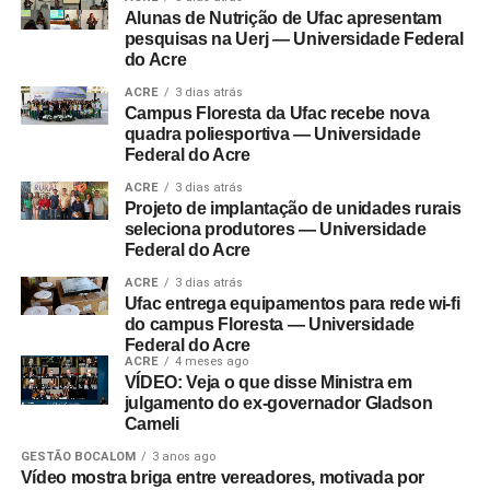
Alunas de Nutrição de Ufac apresentam
pesquisas na Uerj — Universidade Federal
do Acre
ACRE
3 dias atrás
Campus Floresta da Ufac recebe nova
quadra poliesportiva — Universidade
Federal do Acre
ACRE
3 dias atrás
Projeto de implantação de unidades rurais
seleciona produtores — Universidade
Federal do Acre
ACRE
3 dias atrás
Ufac entrega equipamentos para rede wi-fi
do campus Floresta — Universidade
Federal do Acre
ACRE
4 meses ago
VÍDEO: Veja o que disse Ministra em
julgamento do ex-governador Gladson
Cameli
GESTÃO BOCALOM
3 anos ago
Vídeo mostra briga entre vereadores, motivada por