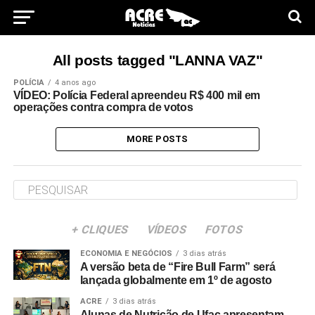
All posts tagged "LANNA VAZ"
POLÍCIA
4 anos ago
VÍDEO: Polícia Federal apreendeu R$ 400 mil em
operações contra compra de votos
MORE POSTS
+ CLIQUES
VÍDEOS
FOTOS
ECONOMIA E NEGÓCIOS
3 dias atrás
A versão beta de “Fire Bull Farm” será
lançada globalmente em 1º de agosto
ACRE
3 dias atrás
Alunas de Nutrição de Ufac apresentam