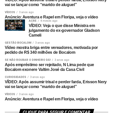
vai se lançar como “marido de aluguel”
VÍDEOS
3 anos ago
Anúncio: Aventura e Rapel em Floripa, veja o vídeo
ACRE
4 meses ago
VÍDEO: Veja o que disse Ministra em
julgamento do ex-governador Gladson
Cameli
GESTÃO BOCALOM
3 anos ago
Vídeo mostra briga entre vereadores, motivada por
pedido de R$ 340 milhões de Bocalom
SE NÃO ROUBAR O DINHEIRO DÁ!
3 anos ago
Após empréstimo ser rejeitado, N Lima pede que
Bocalom exonere Valtim José da Casa Civil
CURIOSIDADES
3 anos ago
VÍDEO: Após assumir trisal e perder farda, Erisson Nery
vai se lançar como “marido de aluguel”
VÍDEOS
3 anos ago
Anúncio: Aventura e Rapel em Floripa, veja o vídeo
CLIQUE PARA SEGUIR E COMENTAR