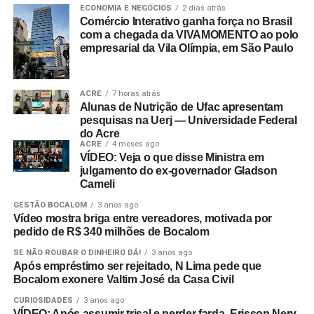
ECONOMIA E NEGÓCIOS
2 dias atrás
Comércio Interativo ganha força no Brasil
com a chegada da VIVAMOMENTO ao polo
empresarial da Vila Olímpia, em São Paulo
ACRE
7 horas atrás
Alunas de Nutrição de Ufac apresentam
pesquisas na Uerj — Universidade Federal
do Acre
ACRE
4 meses ago
VÍDEO: Veja o que disse Ministra em
julgamento do ex-governador Gladson
Cameli
GESTÃO BOCALOM
3 anos ago
Vídeo mostra briga entre vereadores, motivada por
pedido de R$ 340 milhões de Bocalom
SE NÃO ROUBAR O DINHEIRO DÁ!
3 anos ago
Após empréstimo ser rejeitado, N Lima pede que
Bocalom exonere Valtim José da Casa Civil
CURIOSIDADES
3 anos ago
VÍDEO: Após assumir trisal e perder farda, Erisson Nery