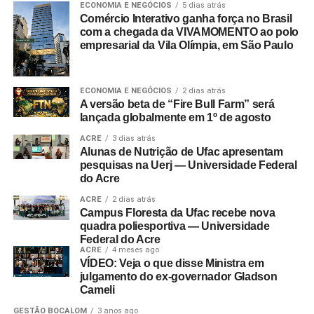
ECONOMIA E NEGÓCIOS
5 dias atrás
Comércio Interativo ganha força no Brasil
com a chegada da VIVAMOMENTO ao polo
empresarial da Vila Olímpia, em São Paulo
ECONOMIA E NEGÓCIOS
2 dias atrás
A versão beta de “Fire Bull Farm” será
lançada globalmente em 1º de agosto
ACRE
3 dias atrás
Alunas de Nutrição de Ufac apresentam
pesquisas na Uerj — Universidade Federal
do Acre
ACRE
2 dias atrás
Campus Floresta da Ufac recebe nova
quadra poliesportiva — Universidade
Federal do Acre
ACRE
4 meses ago
VÍDEO: Veja o que disse Ministra em
julgamento do ex-governador Gladson
Cameli
GESTÃO BOCALOM
3 anos ago