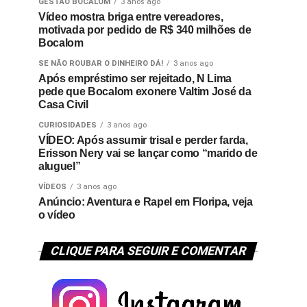
GESTÃO BOCALOM
3 anos ago
Vídeo mostra briga entre vereadores,
motivada por pedido de R$ 340 milhões de
Bocalom
SE NÃO ROUBAR O DINHEIRO DÁ!
3 anos ago
Após empréstimo ser rejeitado, N Lima
pede que Bocalom exonere Valtim José da
Casa Civil
CURIOSIDADES
3 anos ago
VÍDEO: Após assumir trisal e perder farda,
Erisson Nery vai se lançar como “marido de
aluguel”
VÍDEOS
3 anos ago
Anúncio: Aventura e Rapel em Floripa, veja
o vídeo
CLIQUE PARA SEGUIR E COMENTAR