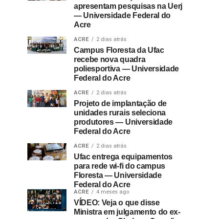
apresentam pesquisas na Uerj
— Universidade Federal do
Acre
ACRE
2 dias atrás
Campus Floresta da Ufac
recebe nova quadra
poliesportiva — Universidade
Federal do Acre
ACRE
2 dias atrás
Projeto de implantação de
unidades rurais seleciona
produtores — Universidade
Federal do Acre
ACRE
2 dias atrás
Ufac entrega equipamentos
para rede wi-fi do campus
Floresta — Universidade
Federal do Acre
ACRE
4 meses ago
VÍDEO: Veja o que disse
Ministra em julgamento do ex-