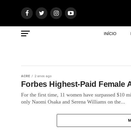
INÍCIO
ACRE
2 anos ago
Forbes Highest-Paid Female A
For the first time, 11 women have surpassed $10 mil
only Naomi Osaka and Serena Williams on the...
M