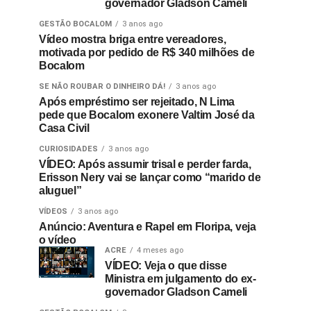
governador Gladson Cameli
GESTÃO BOCALOM
3 anos ago
Vídeo mostra briga entre vereadores,
motivada por pedido de R$ 340 milhões de
Bocalom
SE NÃO ROUBAR O DINHEIRO DÁ!
3 anos ago
Após empréstimo ser rejeitado, N Lima
pede que Bocalom exonere Valtim José da
Casa Civil
CURIOSIDADES
3 anos ago
VÍDEO: Após assumir trisal e perder farda,
Erisson Nery vai se lançar como “marido de
aluguel”
VÍDEOS
3 anos ago
Anúncio: Aventura e Rapel em Floripa, veja
o vídeo
ACRE
4 meses ago
VÍDEO: Veja o que disse
Ministra em julgamento do ex-
governador Gladson Cameli