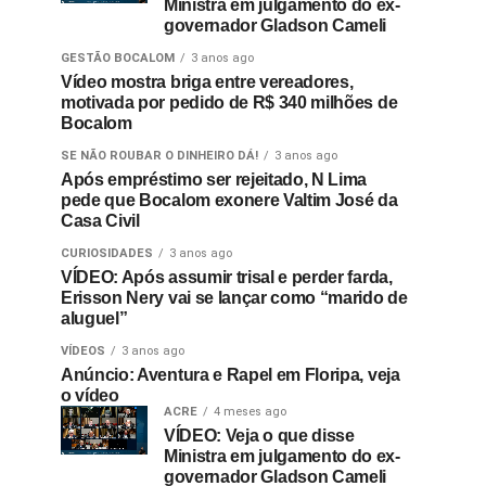
Ministra em julgamento do ex-
governador Gladson Cameli
GESTÃO BOCALOM
3 anos ago
Vídeo mostra briga entre vereadores,
motivada por pedido de R$ 340 milhões de
Bocalom
SE NÃO ROUBAR O DINHEIRO DÁ!
3 anos ago
Após empréstimo ser rejeitado, N Lima
pede que Bocalom exonere Valtim José da
Casa Civil
CURIOSIDADES
3 anos ago
VÍDEO: Após assumir trisal e perder farda,
Erisson Nery vai se lançar como “marido de
aluguel”
VÍDEOS
3 anos ago
Anúncio: Aventura e Rapel em Floripa, veja
o vídeo
ACRE
4 meses ago
VÍDEO: Veja o que disse
Ministra em julgamento do ex-
governador Gladson Cameli