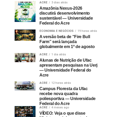
ACRE
3 dias atrás
Amazônia Nexus-2026
discutirá desenvolvimento
sustentável — Universidade
Federal do Acre
ECONOMIA E NEGÓCIOS
19 horas atrás
A versão beta de “Fire Bull
Farm” será lançada
globalmente em 1º de agosto
ACRE
1 dia atrás
Alunas de Nutrição de Ufac
apresentam pesquisas na Uerj
— Universidade Federal do
Acre
ACRE
12 horas atrás
Campus Floresta da Ufac
recebe nova quadra
poliesportiva — Universidade
Federal do Acre
ACRE
4 meses ago
VÍDEO: Veja o que disse