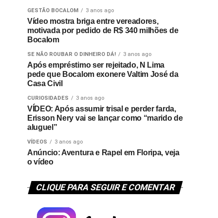
GESTÃO BOCALOM
3 anos ago
Vídeo mostra briga entre vereadores,
motivada por pedido de R$ 340 milhões de
Bocalom
SE NÃO ROUBAR O DINHEIRO DÁ!
3 anos ago
Após empréstimo ser rejeitado, N Lima
pede que Bocalom exonere Valtim José da
Casa Civil
CURIOSIDADES
3 anos ago
VÍDEO: Após assumir trisal e perder farda,
Erisson Nery vai se lançar como “marido de
aluguel”
VÍDEOS
3 anos ago
Anúncio: Aventura e Rapel em Floripa, veja
o vídeo
CLIQUE PARA SEGUIR E COMENTAR