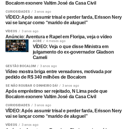
Bocalom exonere Valtim José da Casa Civil
CURIOSIDADES
3 anos ago
VÍDEO: Após assumir trisal e perder farda, Erisson Nery
vai se lançar como “marido de aluguel”
VÍDEOS
3 anos ago
Anúncio: Aventura e Rapel em Floripa, veja o vídeo
ACRE
4 meses ago
VÍDEO: Veja o que disse Ministra em
julgamento do ex-governador Gladson
Cameli
GESTÃO BOCALOM
3 anos ago
Vídeo mostra briga entre vereadores, motivada por
pedido de R$ 340 milhões de Bocalom
SE NÃO ROUBAR O DINHEIRO DÁ!
3 anos ago
Após empréstimo ser rejeitado, N Lima pede que
Bocalom exonere Valtim José da Casa Civil
CURIOSIDADES
3 anos ago
VÍDEO: Após assumir trisal e perder farda, Erisson Nery
vai se lançar como “marido de aluguel”
VÍDEOS
3 anos ago