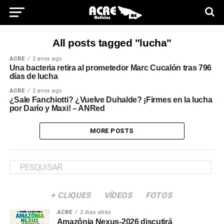
All posts tagged "lucha"
ACRE
2 anos ago
Una bacteria retira al prometedor Marc Cucalón tras 796
días de lucha
ACRE
2 anos ago
¿Sale Fanchiotti? ¿Vuelve Duhalde? ¡Firmes en la lucha
por Darío y Maxi! – ANRed
MORE POSTS
+ CLIQUES
VÍDEOS
FOTOS
ACRE
2 dias atrás
Amazônia Nexus-2026 discutirá