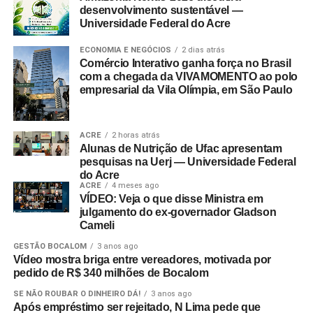
desenvolvimento sustentável —
Universidade Federal do Acre
ECONOMIA E NEGÓCIOS
2 dias atrás
Comércio Interativo ganha força no Brasil
com a chegada da VIVAMOMENTO ao polo
empresarial da Vila Olímpia, em São Paulo
ACRE
2 horas atrás
Alunas de Nutrição de Ufac apresentam
pesquisas na Uerj — Universidade Federal
do Acre
ACRE
4 meses ago
VÍDEO: Veja o que disse Ministra em
julgamento do ex-governador Gladson
Cameli
GESTÃO BOCALOM
3 anos ago
Vídeo mostra briga entre vereadores, motivada por
pedido de R$ 340 milhões de Bocalom
SE NÃO ROUBAR O DINHEIRO DÁ!
3 anos ago
Após empréstimo ser rejeitado, N Lima pede que