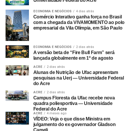
Universidade Federal do Acre
ECONOMIA E NEGÓCIOS
4 dias atrás
Comércio Interativo ganha força no Brasil
com a chegada da VIVAMOMENTO ao polo
empresarial da Vila Olímpia, em São Paulo
ECONOMIA E NEGÓCIOS
2 dias atrás
A versão beta de “Fire Bull Farm” será
lançada globalmente em 1º de agosto
ACRE
2 dias atrás
Alunas de Nutrição de Ufac apresentam
pesquisas na Uerj — Universidade Federal
do Acre
ACRE
2 dias atrás
Campus Floresta da Ufac recebe nova
quadra poliesportiva — Universidade
Federal do Acre
ACRE
4 meses ago
VÍDEO: Veja o que disse Ministra em
julgamento do ex-governador Gladson
Cameli