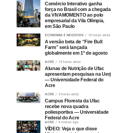
Comércio Interativo ganha
força no Brasil com a chegada
da VIVAMOMENTO ao polo
empresarial da Vila Olímpia,
em São Paulo
ECONOMIA E NEGÓCIOS
10 horas atrás
A versão beta de “Fire Bull
Farm” será lançada
globalmente em 1º de agosto
ACRE
19 horas atrás
Alunas de Nutrição de Ufac
apresentam pesquisas na Uerj
— Universidade Federal do
Acre
ACRE
3 horas atrás
Campus Floresta da Ufac
recebe nova quadra
poliesportiva — Universidade
Federal do Acre
ACRE
4 meses ago
VÍDEO: Veja o que disse