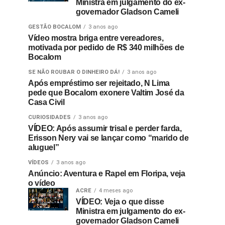
Ministra em julgamento do ex-
governador Gladson Cameli
GESTÃO BOCALOM
3 anos ago
Vídeo mostra briga entre vereadores,
motivada por pedido de R$ 340 milhões de
Bocalom
SE NÃO ROUBAR O DINHEIRO DÁ!
3 anos ago
Após empréstimo ser rejeitado, N Lima
pede que Bocalom exonere Valtim José da
Casa Civil
CURIOSIDADES
3 anos ago
VÍDEO: Após assumir trisal e perder farda,
Erisson Nery vai se lançar como “marido de
aluguel”
VÍDEOS
3 anos ago
Anúncio: Aventura e Rapel em Floripa, veja
o vídeo
ACRE
4 meses ago
VÍDEO: Veja o que disse
Ministra em julgamento do ex-
governador Gladson Cameli