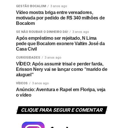
GESTÃO BOCALOM
3 anos ago
Vídeo mostra briga entre vereadores,
motivada por pedido de R$ 340 milhões de
Bocalom
SE NÃO ROUBAR O DINHEIRO DÁ!
3 anos ago
Após empréstimo ser rejeitado, N Lima
pede que Bocalom exonere Valtim José da
Casa Civil
CURIOSIDADES
3 anos ago
VÍDEO: Após assumir trisal e perder farda,
Erisson Nery vai se lançar como “marido de
aluguel”
VÍDEOS
3 anos ago
Anúncio: Aventura e Rapel em Floripa, veja
o vídeo
CLIQUE PARA SEGUIR E COMENTAR