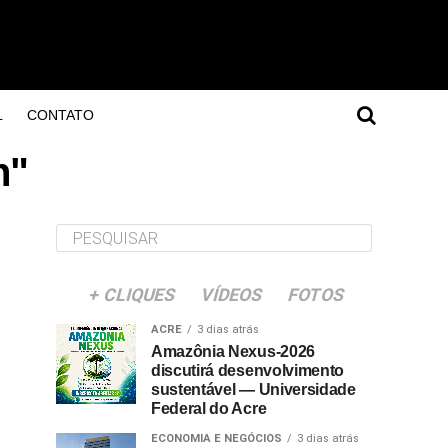
L
CONTATO
n"
+ CLIQUES
VÍDEOS
FOTOS
ACRE
3 dias atrás
Amazônia Nexus-2026
discutirá desenvolvimento
sustentável — Universidade
Federal do Acre
ECONOMIA E NEGÓCIOS
3 dias atrás