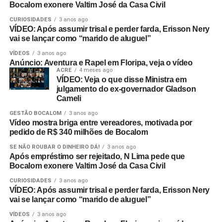
Bocalom exonere Valtim José da Casa Civil
CURIOSIDADES
3 anos ago
VÍDEO: Após assumir trisal e perder farda, Erisson Nery
vai se lançar como “marido de aluguel”
VÍDEOS
3 anos ago
Anúncio: Aventura e Rapel em Floripa, veja o vídeo
ACRE
4 meses ago
VÍDEO: Veja o que disse Ministra em
julgamento do ex-governador Gladson
Cameli
GESTÃO BOCALOM
3 anos ago
Vídeo mostra briga entre vereadores, motivada por
pedido de R$ 340 milhões de Bocalom
SE NÃO ROUBAR O DINHEIRO DÁ!
3 anos ago
Após empréstimo ser rejeitado, N Lima pede que
Bocalom exonere Valtim José da Casa Civil
CURIOSIDADES
3 anos ago
VÍDEO: Após assumir trisal e perder farda, Erisson Nery
vai se lançar como “marido de aluguel”
VÍDEOS
3 anos ago