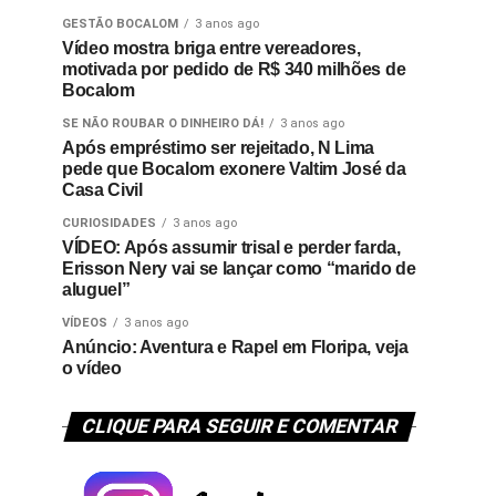
GESTÃO BOCALOM
3 anos ago
Vídeo mostra briga entre vereadores,
motivada por pedido de R$ 340 milhões de
Bocalom
SE NÃO ROUBAR O DINHEIRO DÁ!
3 anos ago
Após empréstimo ser rejeitado, N Lima
pede que Bocalom exonere Valtim José da
Casa Civil
CURIOSIDADES
3 anos ago
VÍDEO: Após assumir trisal e perder farda,
Erisson Nery vai se lançar como “marido de
aluguel”
VÍDEOS
3 anos ago
Anúncio: Aventura e Rapel em Floripa, veja
o vídeo
CLIQUE PARA SEGUIR E COMENTAR