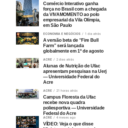
Comércio Interativo ganha
força no Brasil com a chegada
da VIVAMOMENTO ao polo
empresarial da Vila Olímpia,
em São Paulo
ECONOMIA E NEGÓCIOS
1 dia atrás
A versão beta de “Fire Bull
Farm” será lançada
globalmente em 1º de agosto
ACRE
2 dias atrás
Alunas de Nutrição de Ufac
apresentam pesquisas na Uerj
— Universidade Federal do
Acre
ACRE
21 horas atrás
Campus Floresta da Ufac
recebe nova quadra
poliesportiva — Universidade
Federal do Acre
ACRE
4 meses ago
VÍDEO: Veja o que disse