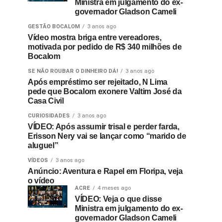
Ministra em julgamento do ex-
governador Gladson Cameli
GESTÃO BOCALOM
3 anos ago
Vídeo mostra briga entre vereadores,
motivada por pedido de R$ 340 milhões de
Bocalom
SE NÃO ROUBAR O DINHEIRO DÁ!
3 anos ago
Após empréstimo ser rejeitado, N Lima
pede que Bocalom exonere Valtim José da
Casa Civil
CURIOSIDADES
3 anos ago
VÍDEO: Após assumir trisal e perder farda,
Erisson Nery vai se lançar como “marido de
aluguel”
VÍDEOS
3 anos ago
Anúncio: Aventura e Rapel em Floripa, veja
o vídeo
ACRE
4 meses ago
VÍDEO: Veja o que disse
Ministra em julgamento do ex-
governador Gladson Cameli