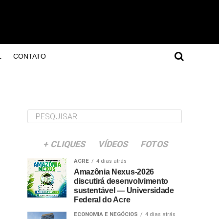
L
CONTATO
+ CLIQUES
VÍDEOS
FOTOS
ACRE
4 dias atrás
Amazônia Nexus-2026
discutirá desenvolvimento
sustentável — Universidade
Federal do Acre
ECONOMIA E NEGÓCIOS
4 dias atrás