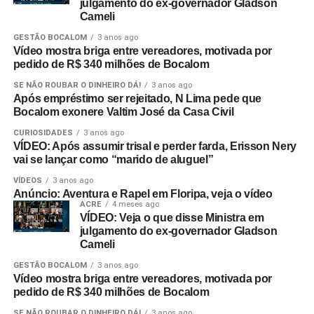
julgamento do ex-governador Gladson
Cameli
GESTÃO BOCALOM
3 anos ago
Vídeo mostra briga entre vereadores, motivada por
pedido de R$ 340 milhões de Bocalom
SE NÃO ROUBAR O DINHEIRO DÁ!
3 anos ago
Após empréstimo ser rejeitado, N Lima pede que
Bocalom exonere Valtim José da Casa Civil
CURIOSIDADES
3 anos ago
VÍDEO: Após assumir trisal e perder farda, Erisson Nery
vai se lançar como “marido de aluguel”
VÍDEOS
3 anos ago
Anúncio: Aventura e Rapel em Floripa, veja o vídeo
ACRE
4 meses ago
VÍDEO: Veja o que disse Ministra em
julgamento do ex-governador Gladson
Cameli
GESTÃO BOCALOM
3 anos ago
Vídeo mostra briga entre vereadores, motivada por
pedido de R$ 340 milhões de Bocalom
SE NÃO ROUBAR O DINHEIRO DÁ!
3 anos ago