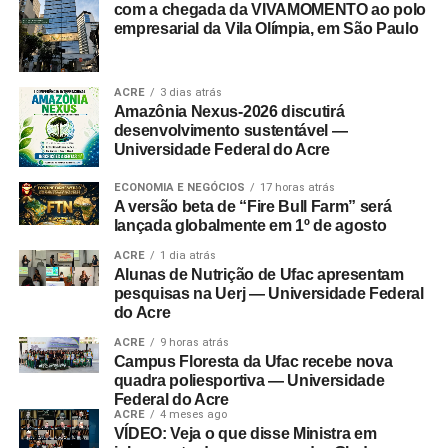
com a chegada da VIVAMOMENTO ao polo
empresarial da Vila Olímpia, em São Paulo
ACRE
3 dias atrás
Amazônia Nexus-2026 discutirá
desenvolvimento sustentável —
Universidade Federal do Acre
ECONOMIA E NEGÓCIOS
17 horas atrás
A versão beta de “Fire Bull Farm” será
lançada globalmente em 1º de agosto
ACRE
1 dia atrás
Alunas de Nutrição de Ufac apresentam
pesquisas na Uerj — Universidade Federal
do Acre
ACRE
9 horas atrás
Campus Floresta da Ufac recebe nova
quadra poliesportiva — Universidade
Federal do Acre
ACRE
4 meses ago
VÍDEO: Veja o que disse Ministra em