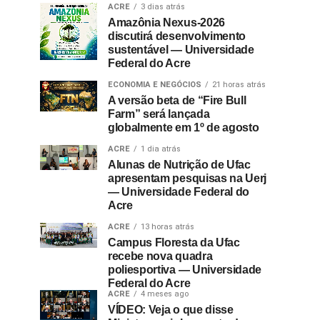
ACRE
3 dias atrás
Amazônia Nexus-2026
discutirá desenvolvimento
sustentável — Universidade
Federal do Acre
ECONOMIA E NEGÓCIOS
21 horas atrás
A versão beta de “Fire Bull
Farm” será lançada
globalmente em 1º de agosto
ACRE
1 dia atrás
Alunas de Nutrição de Ufac
apresentam pesquisas na Uerj
— Universidade Federal do
Acre
ACRE
13 horas atrás
Campus Floresta da Ufac
recebe nova quadra
poliesportiva — Universidade
Federal do Acre
ACRE
4 meses ago
VÍDEO: Veja o que disse