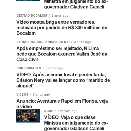
Ministra em julgamento do ex-
governador Gladson Cameli
GESTÃO BOCALOM
3 anos ago
Vídeo mostra briga entre vereadores,
motivada por pedido de R$ 340 milhões de
Bocalom
SE NÃO ROUBAR O DINHEIRO DÁ!
3 anos ago
Após empréstimo ser rejeitado, N Lima
pede que Bocalom exonere Valtim José da
Casa Civil
CURIOSIDADES
3 anos ago
VÍDEO: Após assumir trisal e perder farda,
Erisson Nery vai se lançar como “marido de
aluguel”
VÍDEOS
3 anos ago
Anúncio: Aventura e Rapel em Floripa, veja
o vídeo
ACRE
4 meses ago
VÍDEO: Veja o que disse
Ministra em julgamento do ex-
governador Gladson Cameli