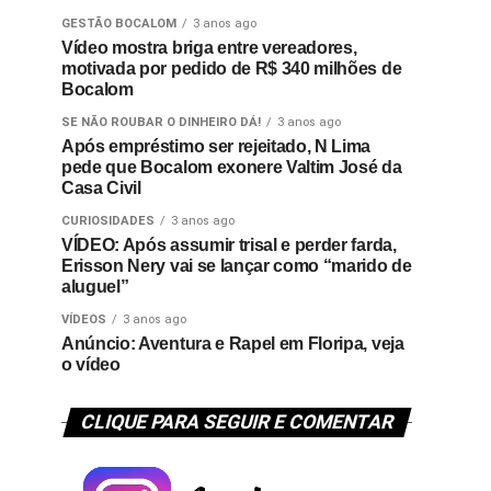
GESTÃO BOCALOM
3 anos ago
Vídeo mostra briga entre vereadores,
motivada por pedido de R$ 340 milhões de
Bocalom
SE NÃO ROUBAR O DINHEIRO DÁ!
3 anos ago
Após empréstimo ser rejeitado, N Lima
pede que Bocalom exonere Valtim José da
Casa Civil
CURIOSIDADES
3 anos ago
VÍDEO: Após assumir trisal e perder farda,
Erisson Nery vai se lançar como “marido de
aluguel”
VÍDEOS
3 anos ago
Anúncio: Aventura e Rapel em Floripa, veja
o vídeo
CLIQUE PARA SEGUIR E COMENTAR