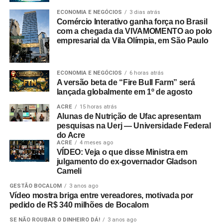
ECONOMIA E NEGÓCIOS
3 dias atrás
Comércio Interativo ganha força no Brasil
com a chegada da VIVAMOMENTO ao polo
empresarial da Vila Olímpia, em São Paulo
ECONOMIA E NEGÓCIOS
6 horas atrás
A versão beta de “Fire Bull Farm” será
lançada globalmente em 1º de agosto
ACRE
15 horas atrás
Alunas de Nutrição de Ufac apresentam
pesquisas na Uerj — Universidade Federal
do Acre
ACRE
4 meses ago
VÍDEO: Veja o que disse Ministra em
julgamento do ex-governador Gladson
Cameli
GESTÃO BOCALOM
3 anos ago
Vídeo mostra briga entre vereadores, motivada por
pedido de R$ 340 milhões de Bocalom
SE NÃO ROUBAR O DINHEIRO DÁ!
3 anos ago