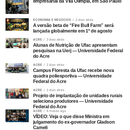
empresarial da Vila Olímpia, em São Paulo
ECONOMIA E NEGÓCIOS
2 dias atrás
A versão beta de “Fire Bull Farm” será
lançada globalmente em 1º de agosto
ACRE
3 dias atrás
Alunas de Nutrição de Ufac apresentam
pesquisas na Uerj — Universidade Federal
do Acre
ACRE
2 dias atrás
Campus Floresta da Ufac recebe nova
quadra poliesportiva — Universidade
Federal do Acre
ACRE
2 dias atrás
Projeto de implantação de unidades rurais
seleciona produtores — Universidade
Federal do Acre
ACRE
4 meses ago
VÍDEO: Veja o que disse Ministra em
julgamento do ex-governador Gladson
Cameli