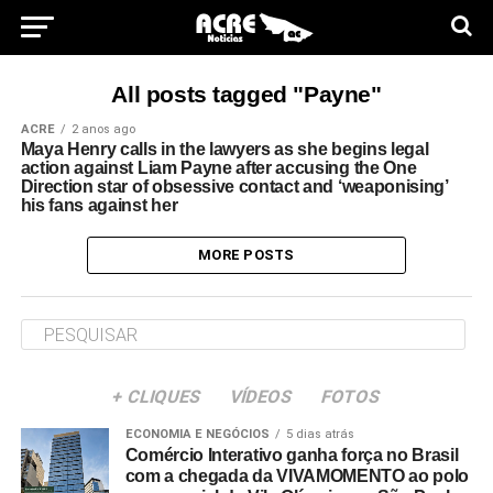
All posts tagged "Payne"
ACRE
2 anos ago
Maya Henry calls in the lawyers as she begins legal
action against Liam Payne after accusing the One
Direction star of obsessive contact and ‘weaponising’
his fans against her
MORE POSTS
+ CLIQUES
VÍDEOS
FOTOS
ECONOMIA E NEGÓCIOS
5 dias atrás
Comércio Interativo ganha força no Brasil
com a chegada da VIVAMOMENTO ao polo