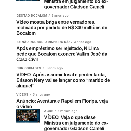
Ministra em julgamento do ex-
governador Gladson Cameli
GESTÃO BOCALOM
3 anos ago
Vídeo mostra briga entre vereadores,
motivada por pedido de R$ 340 milhões de
Bocalom
SE NÃO ROUBAR O DINHEIRO DÁ!
3 anos ago
Após empréstimo ser rejeitado, N Lima
pede que Bocalom exonere Valtim José da
Casa Civil
CURIOSIDADES
3 anos ago
VÍDEO: Após assumir trisal e perder farda,
Erisson Nery vai se lançar como “marido de
aluguel”
VÍDEOS
3 anos ago
Anúncio: Aventura e Rapel em Floripa, veja
o vídeo
ACRE
4 meses ago
VÍDEO: Veja o que disse
Ministra em julgamento do ex-
governador Gladson Cameli