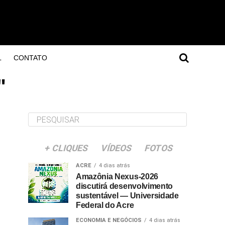
L
CONTATO
"
+ CLIQUES
VÍDEOS
FOTOS
ACRE
4 dias atrás
Amazônia Nexus-2026
discutirá desenvolvimento
sustentável — Universidade
Federal do Acre
ECONOMIA E NEGÓCIOS
4 dias atrás