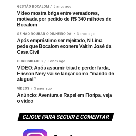
GESTÃO BOCALOM
3 anos ago
Vídeo mostra briga entre vereadores,
motivada por pedido de R$ 340 milhões de
Bocalom
SE NÃO ROUBAR O DINHEIRO DÁ!
3 anos ago
Após empréstimo ser rejeitado, N Lima
pede que Bocalom exonere Valtim José da
Casa Civil
CURIOSIDADES
3 anos ago
VÍDEO: Após assumir trisal e perder farda,
Erisson Nery vai se lançar como “marido de
aluguel”
VÍDEOS
3 anos ago
Anúncio: Aventura e Rapel em Floripa, veja
o vídeo
CLIQUE PARA SEGUIR E COMENTAR