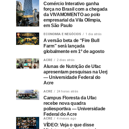
Comércio Interativo ganha
força no Brasil com a chegada
da VIVAMOMENTO ao polo
empresarial da Vila Olímpia,
em São Paulo
ECONOMIA E NEGÓCIOS
1 dia atrás
A versão beta de “Fire Bull
Farm” será lançada
globalmente em 1º de agosto
ACRE
2 dias atrás
Alunas de Nutrição de Ufac
apresentam pesquisas na Uerj
— Universidade Federal do
Acre
ACRE
24 horas atrás
Campus Floresta da Ufac
recebe nova quadra
poliesportiva — Universidade
Federal do Acre
ACRE
4 meses ago
VÍDEO: Veja o que disse