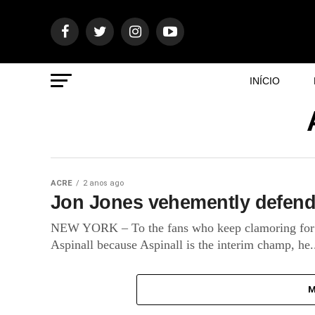
INÍCIO
ACRE
2 anos ago
Jon Jones vehemently defends 
NEW YORK – To the fans who keep clamoring for 
Aspinall because Aspinall is the interim champ, he.
M