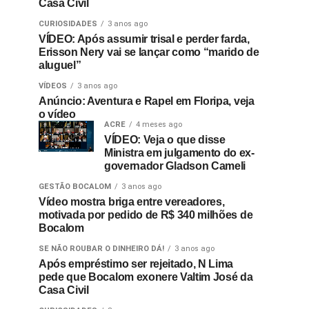
Casa Civil
CURIOSIDADES
3 anos ago
VÍDEO: Após assumir trisal e perder farda,
Erisson Nery vai se lançar como “marido de
aluguel”
VÍDEOS
3 anos ago
Anúncio: Aventura e Rapel em Floripa, veja
o vídeo
ACRE
4 meses ago
VÍDEO: Veja o que disse
Ministra em julgamento do ex-
governador Gladson Cameli
GESTÃO BOCALOM
3 anos ago
Vídeo mostra briga entre vereadores,
motivada por pedido de R$ 340 milhões de
Bocalom
SE NÃO ROUBAR O DINHEIRO DÁ!
3 anos ago
Após empréstimo ser rejeitado, N Lima
pede que Bocalom exonere Valtim José da
Casa Civil