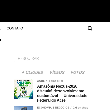
L
CONTATO
"
+ CLIQUES
VÍDEOS
FOTOS
ACRE
3 dias atrás
Amazônia Nexus-2026
discutirá desenvolvimento
sustentável — Universidade
Federal do Acre
ECONOMIA E NEGÓCIOS
2 dias atrás