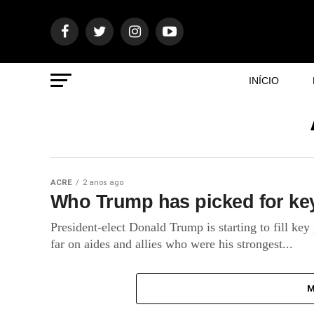
INÍCIO
ACRE
2 anos ago
Who Trump has picked for key
President-elect Donald Trump is starting to fill key
far on aides and allies who were his strongest...
M