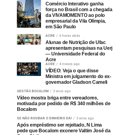
Comércio Interativo ganha
força no Brasil com a chegada
da VIVAMOMENTO ao polo
empresarial da Vila Olímpia,
em São Paulo
ACRE
6 horas atrás
Alunas de Nutrição de Ufac
apresentam pesquisas na Uerj
— Universidade Federal do
Acre
ACRE
4 meses ago
VÍDEO: Veja o que disse
Ministra em julgamento do ex-
governador Gladson Cameli
GESTÃO BOCALOM
3 anos ago
Vídeo mostra briga entre vereadores,
motivada por pedido de R$ 340 milhões de
Bocalom
SE NÃO ROUBAR O DINHEIRO DÁ!
3 anos ago
Após empréstimo ser rejeitado, N Lima
pede que Bocalom exonere Valtim José da