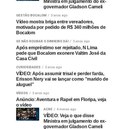
Ministra em julgamento do ex-
governador Gladson Cameli
GESTÃO BOCALOM
3 anos ago
Vídeo mostra briga entre vereadores,
motivada por pedido de R$ 340 milhões de
Bocalom
SE NÃO ROUBAR O DINHEIRO DÁ!
3 anos ago
Após empréstimo ser rejeitado, N Lima
pede que Bocalom exonere Valtim José da
Casa Civil
CURIOSIDADES
3 anos ago
VÍDEO: Após assumir trisal e perder farda,
Erisson Nery vai se lançar como “marido de
aluguel”
VÍDEOS
3 anos ago
Anúncio: Aventura e Rapel em Floripa, veja
o vídeo
ACRE
4 meses ago
VÍDEO: Veja o que disse
Ministra em julgamento do ex-
governador Gladson Cameli