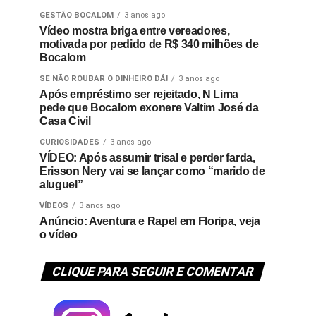
GESTÃO BOCALOM
3 anos ago
Vídeo mostra briga entre vereadores,
motivada por pedido de R$ 340 milhões de
Bocalom
SE NÃO ROUBAR O DINHEIRO DÁ!
3 anos ago
Após empréstimo ser rejeitado, N Lima
pede que Bocalom exonere Valtim José da
Casa Civil
CURIOSIDADES
3 anos ago
VÍDEO: Após assumir trisal e perder farda,
Erisson Nery vai se lançar como “marido de
aluguel”
VÍDEOS
3 anos ago
Anúncio: Aventura e Rapel em Floripa, veja
o vídeo
CLIQUE PARA SEGUIR E COMENTAR