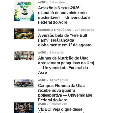
ACRE
3 dias atrás
Amazônia Nexus-2026
discutirá desenvolvimento
sustentável — Universidade
Federal do Acre
ECONOMIA E NEGÓCIOS
20 horas atrás
A versão beta de “Fire Bull
Farm” será lançada
globalmente em 1º de agosto
ACRE
1 dia atrás
Alunas de Nutrição de Ufac
apresentam pesquisas na Uerj
— Universidade Federal do
Acre
ACRE
13 horas atrás
Campus Floresta da Ufac
recebe nova quadra
poliesportiva — Universidade
Federal do Acre
ACRE
4 meses ago
VÍDEO: Veja o que disse