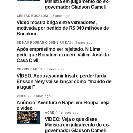
Ministra em julgamento do ex-
governador Gladson Cameli
GESTÃO BOCALOM
3 anos ago
Vídeo mostra briga entre vereadores,
motivada por pedido de R$ 340 milhões de
Bocalom
SE NÃO ROUBAR O DINHEIRO DÁ!
3 anos ago
Após empréstimo ser rejeitado, N Lima
pede que Bocalom exonere Valtim José da
Casa Civil
CURIOSIDADES
3 anos ago
VÍDEO: Após assumir trisal e perder farda,
Erisson Nery vai se lançar como “marido de
aluguel”
VÍDEOS
3 anos ago
Anúncio: Aventura e Rapel em Floripa, veja
o vídeo
ACRE
4 meses ago
VÍDEO: Veja o que disse
Ministra em julgamento do ex-
governador Gladson Cameli