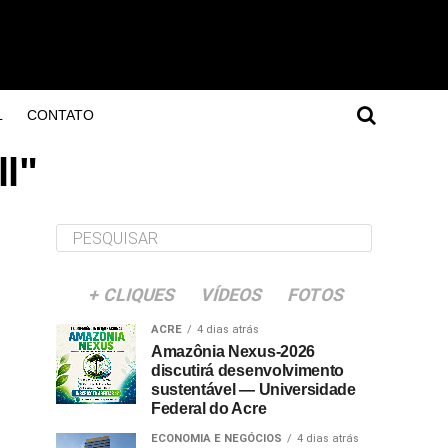
L
CONTATO
l"
+ CLIQUES
VÍDEOS
FOTOS
ACRE
4 dias atrás
Amazônia Nexus-2026
discutirá desenvolvimento
sustentável — Universidade
Federal do Acre
ECONOMIA E NEGÓCIOS
4 dias atrás