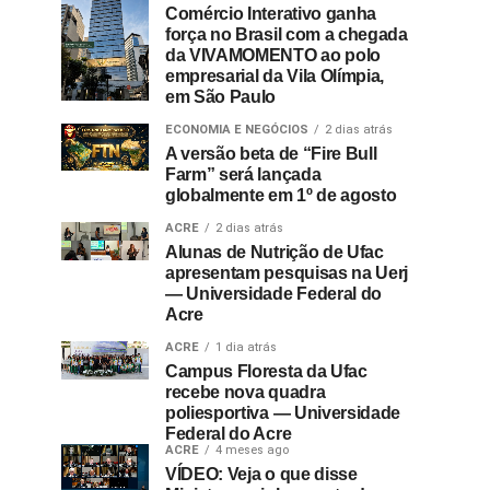
Comércio Interativo ganha
força no Brasil com a chegada
da VIVAMOMENTO ao polo
empresarial da Vila Olímpia,
em São Paulo
ECONOMIA E NEGÓCIOS
2 dias atrás
A versão beta de “Fire Bull
Farm” será lançada
globalmente em 1º de agosto
ACRE
2 dias atrás
Alunas de Nutrição de Ufac
apresentam pesquisas na Uerj
— Universidade Federal do
Acre
ACRE
1 dia atrás
Campus Floresta da Ufac
recebe nova quadra
poliesportiva — Universidade
Federal do Acre
ACRE
4 meses ago
VÍDEO: Veja o que disse