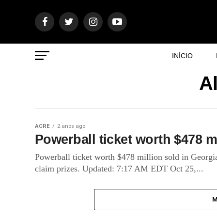
INÍCIO
A
ACRE
2 anos ago
Powerball ticket worth $478 mi
Powerball ticket worth $478 million sold in Georg
claim prizes. Updated: 7:17 AM EDT Oct 25,...
M