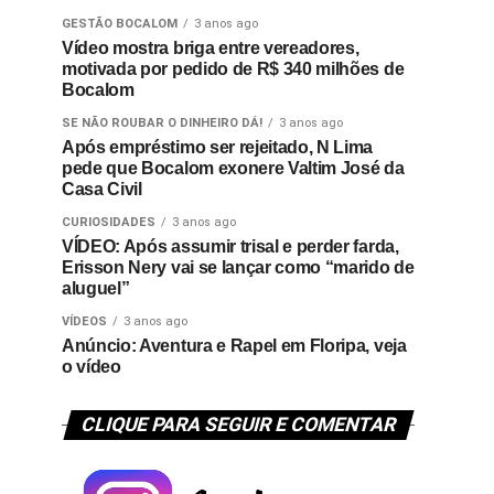
GESTÃO BOCALOM
3 anos ago
Vídeo mostra briga entre vereadores,
motivada por pedido de R$ 340 milhões de
Bocalom
SE NÃO ROUBAR O DINHEIRO DÁ!
3 anos ago
Após empréstimo ser rejeitado, N Lima
pede que Bocalom exonere Valtim José da
Casa Civil
CURIOSIDADES
3 anos ago
VÍDEO: Após assumir trisal e perder farda,
Erisson Nery vai se lançar como “marido de
aluguel”
VÍDEOS
3 anos ago
Anúncio: Aventura e Rapel em Floripa, veja
o vídeo
CLIQUE PARA SEGUIR E COMENTAR